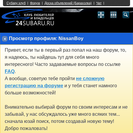
Single Sign On provided by
vBSSO
1
2
3
4
5
6
7
8
9
10
11
12
13
14
15
16
17
18
19
20
21
22
23
24
25
26
27
28
29
30
31
32
33
34
35
36
37
38
39
40
41
42
43
Просмотр профиля: NissanBoy
Привет, если ты в первый раз попал на наш форум, то,
я надеюсь, ты найдешь тут для себя много
интересного! Часто задаваемые вопросы по ссылке
FAQ
.
А вообще, советую тебе пройти
не сложную
регистрацию на форуме
и у тебя станет намного
больше возможностей!
Внимательно выбирай форум по своим интересам и не
забывай, у нас обсуждалось уже много всяких тем...
сначала юзай поиск, потом создавай новую тему!
Добро пожаловать!