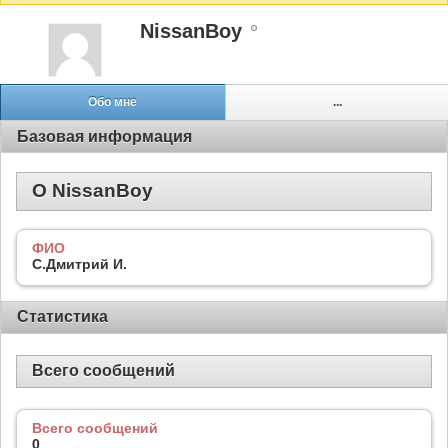
NissanBoy
Обо мне
...
Базовая информация
О NissanBoy
ФИО
С.Дмитрий И.
Статистика
Всего сообщений
Всего сообщений
0