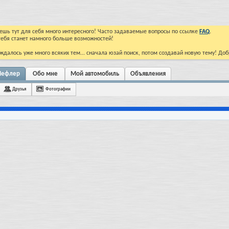
йдешь тут для себя много интересного! Часто задаваемые вопросы по ссылке
FAQ
.
тебя станет намного больше возможностей!
ждалось уже много всяких тем... сначала юзай поиск, потом создавай новую тему! До
 Лефлер
Обо мне
Мой автомобиль
Объявления
Друзья
Фотографии