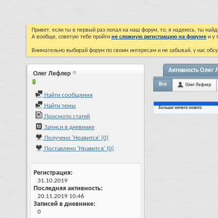
Привет, если ты в первый раз попал на наш форум, то, я надеюсь, ты на
А вообще, советую тебе пройти
не сложную регистрацию на форуме
и у 
Внимательно выбирай форум по своим интересам и не забывай, у нас обсу
Активность Олег
Олег Лефлер
Все
Олег Лефлер
Найти сообщения
Найти темы
Больше ничего нового
Просмотр статей
Записи в дневнике
Получено 'Нравится' (0)
Поставлено 'Нравится' (0)
Регистрация
31.10.2019
Последняя активность
20.11.2019
10:46
Записей в дневнике
0