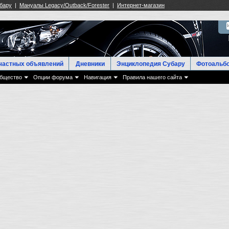
частных объявлений
Дневники
Энциклопедия Субару
Фотоальб
бщество
Опции форума
Навигация
Правила нашего сайта