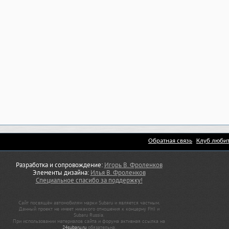
Обратная связь
Клуб любит
Разработка и сопровождение:
Игорь В. Фроленков
Элементы дизайна:
Илья В. Фроленков
Специальное спасибо за поддержку!
Сайт посвящён автомобилям марки Subaru и является частным.
Данный проект не имеет никакого отношения к концерну FHI и
Subaru Russia.
При использовании материалов сайта и форума активная ссылка на
24subaru.ru
обязательна.