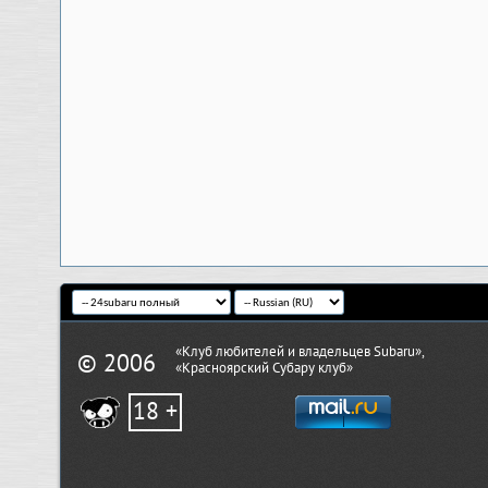
«Клуб любителей и владельцев Subaru»,
© 2006
«Красноярский Субару клуб»
18 +