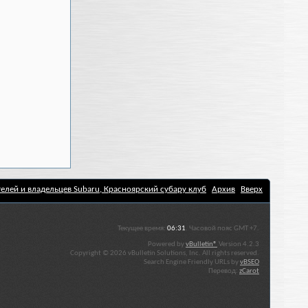
елей и владельцев Subaru, Красноярский субару клуб
Архив
Вверх
Текущее время:
06:31
. Часовой пояс GMT +7.
Powered by
vBulletin®
Version 4.2.3
Copyright © 2026 vBulletin Solutions, Inc. All rights reserved.
Search Engine Friendly URLs by
vBSEO
Перевод:
zCarot