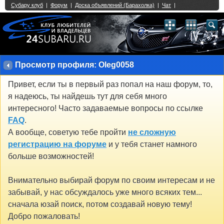
Single Sign On provided by
vBSSO
1
2
3
4
5
6
7
8
9
10
11
12
13
14
15
16
17
18
19
20
21
22
23
24
25
26
27
28
29
30
31
32
33
34
35
36
37
38
39
40
41
42
43
Просмотр профиля: Oleg0058
Привет, если ты в первый раз попал на наш форум, то,
я надеюсь, ты найдешь тут для себя много
интересного! Часто задаваемые вопросы по ссылке
FAQ
.
А вообще, советую тебе пройти
не сложную
регистрацию на форуме
и у тебя станет намного
больше возможностей!
Внимательно выбирай форум по своим интересам и не
забывай, у нас обсуждалось уже много всяких тем...
сначала юзай поиск, потом создавай новую тему!
Добро пожаловать!