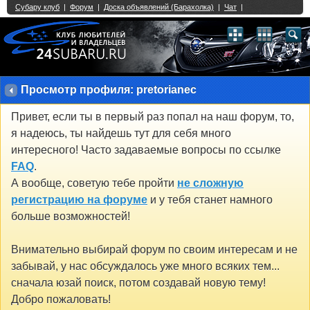
Single Sign On provided by
vBSSO
1
2
3
4
5
6
7
8
9
10
11
12
13
14
15
16
17
18
19
20
21
22
23
24
25
26
27
28
29
30
31
32
33
34
35
36
37
38
39
40
41
42
43
Просмотр профиля: pretorianec
Привет, если ты в первый раз попал на наш форум, то,
я надеюсь, ты найдешь тут для себя много
интересного! Часто задаваемые вопросы по ссылке
FAQ
.
А вообще, советую тебе пройти
не сложную
регистрацию на форуме
и у тебя станет намного
больше возможностей!
Внимательно выбирай форум по своим интересам и не
забывай, у нас обсуждалось уже много всяких тем...
сначала юзай поиск, потом создавай новую тему!
Добро пожаловать!