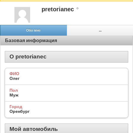
pretorianec
Обо мне
...
Базовая информация
О pretorianec
ФИО
Олег
Пол
Муж
Город
Оренбург
Мой автомобиль