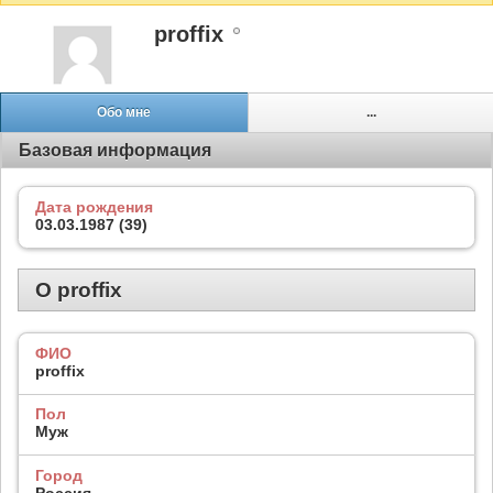
proffix
Обо мне
...
Базовая информация
Дата рождения
03.03.1987 (39)
О proffix
ФИО
proffix
Пол
Муж
Город
Россия