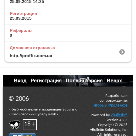
25.09.2015
14:25
Регистрация
25.09.2015
Рефералы
0
Домашняя страничка
http://proffix.com.ua
Вход
Регистрация
Полная версия
Вверх
Разработка и
© 2006
сопровождение:
Игорь В. Фроленков
«Клуб любителей и владельцев Subaru»,
«Красноярский Субару клуб»
Powered by
vBulletin®
Version 4.2.3
18 +
Copyright © 2026
vBulletin Solutions, Inc.
All rights reserved.