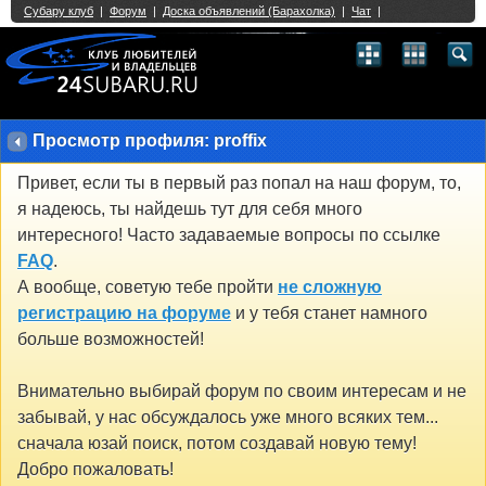
Single Sign On provided by
vBSSO
1
2
3
4
5
6
7
8
9
10
11
12
13
14
15
16
17
18
19
20
21
22
23
24
25
26
27
28
29
30
31
32
33
34
35
36
37
38
39
40
41
42
43
Просмотр профиля: proffix
Привет, если ты в первый раз попал на наш форум, то,
я надеюсь, ты найдешь тут для себя много
интересного! Часто задаваемые вопросы по ссылке
FAQ
.
А вообще, советую тебе пройти
не сложную
регистрацию на форуме
и у тебя станет намного
больше возможностей!
Внимательно выбирай форум по своим интересам и не
забывай, у нас обсуждалось уже много всяких тем...
сначала юзай поиск, потом создавай новую тему!
Добро пожаловать!