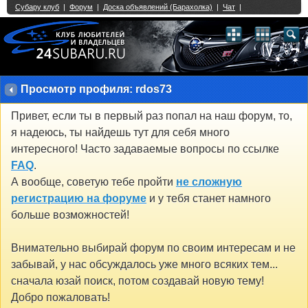
Single Sign On provided by
vBSSO
1
2
3
4
5
6
7
8
9
10
11
12
13
14
15
16
17
18
19
20
21
22
23
24
25
26
27
28
29
30
31
32
33
34
35
36
37
38
39
40
41
42
43
Просмотр профиля: rdos73
Привет, если ты в первый раз попал на наш форум, то,
я надеюсь, ты найдешь тут для себя много
интересного! Часто задаваемые вопросы по ссылке
FAQ
.
А вообще, советую тебе пройти
не сложную
регистрацию на форуме
и у тебя станет намного
больше возможностей!
Внимательно выбирай форум по своим интересам и не
забывай, у нас обсуждалось уже много всяких тем...
сначала юзай поиск, потом создавай новую тему!
Добро пожаловать!