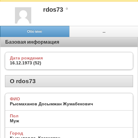
rdos73
Обо мне
...
Базовая информация
Дата рождения
16.12.1973 (52)
О rdos73
ФИО
Рысмаханов Досымжан Жумабекович
Пол
Муж
Город
Кызылорда, Казахстан