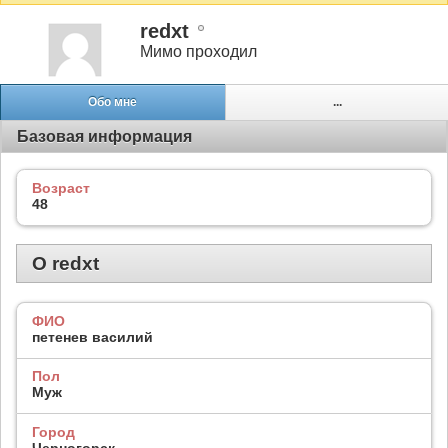
redxt
Мимо проходил
Обо мне
...
Базовая информация
Возраст
48
О redxt
ФИО
петенев василий
Пол
Муж
Город
Черногорск