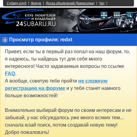
Single Sign On provided by
vBSSO
1
2
3
4
5
6
7
8
9
10
11
12
13
14
15
16
17
18
19
20
21
22
23
24
25
26
27
28
29
30
31
32
33
34
35
36
37
38
39
40
41
42
43
Просмотр профиля: redxt
Привет, если ты в первый раз попал на наш форум, то,
я надеюсь, ты найдешь тут для себя много
интересного! Часто задаваемые вопросы по ссылке
FAQ
.
А вообще, советую тебе пройти
не сложную
регистрацию на форуме
и у тебя станет намного
больше возможностей!
Внимательно выбирай форум по своим интересам и не
забывай, у нас обсуждалось уже много всяких тем...
сначала юзай поиск, потом создавай новую тему!
Добро пожаловать!