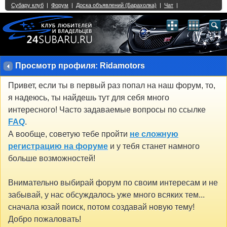
Single Sign On provided by
vBSSO
1
2
3
4
5
6
7
8
9
10
11
12
13
14
15
16
17
18
19
20
21
22
23
24
25
26
27
28
29
30
31
32
33
34
35
36
37
38
39
40
41
42
43
Просмотр профиля: Ridamotors
Привет, если ты в первый раз попал на наш форум, то,
я надеюсь, ты найдешь тут для себя много
интересного! Часто задаваемые вопросы по ссылке
FAQ
.
А вообще, советую тебе пройти
не сложную
регистрацию на форуме
и у тебя станет намного
больше возможностей!
Внимательно выбирай форум по своим интересам и не
забывай, у нас обсуждалось уже много всяких тем...
сначала юзай поиск, потом создавай новую тему!
Добро пожаловать!