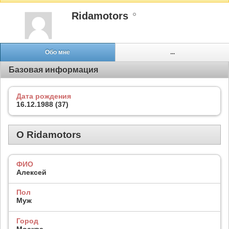
Ridamotors
Обо мне
...
Базовая информация
Дата рождения
16.12.1988 (37)
О Ridamotors
ФИО
Алексей
Пол
Муж
Город
Москва