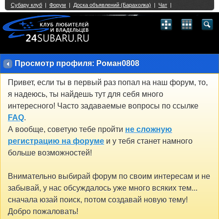
Single Sign On provided by
vBSSO
1
2
3
4
5
6
7
8
9
10
11
12
13
14
15
16
17
18
19
20
21
22
23
24
25
26
27
28
29
30
31
32
33
34
35
36
37
38
39
40
41
42
43
Просмотр профиля: Роман0808
Привет, если ты в первый раз попал на наш форум, то,
я надеюсь, ты найдешь тут для себя много
интересного! Часто задаваемые вопросы по ссылке
FAQ
.
А вообще, советую тебе пройти
не сложную
регистрацию на форуме
и у тебя станет намного
больше возможностей!
Внимательно выбирай форум по своим интересам и не
забывай, у нас обсуждалось уже много всяких тем...
сначала юзай поиск, потом создавай новую тему!
Добро пожаловать!