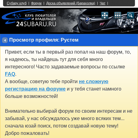
Single Sign On provided by
vBSSO
1
2
3
4
5
6
7
8
9
10
11
12
13
14
15
16
17
18
19
20
21
22
23
24
25
26
27
28
29
30
31
32
33
34
35
36
37
38
39
40
41
42
43
Просмотр профиля: Рустем
Привет, если ты в первый раз попал на наш форум, то,
я надеюсь, ты найдешь тут для себя много
интересного! Часто задаваемые вопросы по ссылке
FAQ
.
А вообще, советую тебе пройти
не сложную
регистрацию на форуме
и у тебя станет намного
больше возможностей!
Внимательно выбирай форум по своим интересам и не
забывай, у нас обсуждалось уже много всяких тем...
сначала юзай поиск, потом создавай новую тему!
Добро пожаловать!