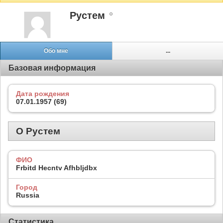
Рустем
Обо мне
...
Базовая информация
Дата рождения
07.01.1957 (69)
О Рустем
ФИО
Frbitd Hecntv Afhbljdbx
Город
Russia
Статистика