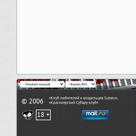
«Клуб любителей и владельцев Subaru»,
© 2006
«Красноярский Субару клуб»
18 +