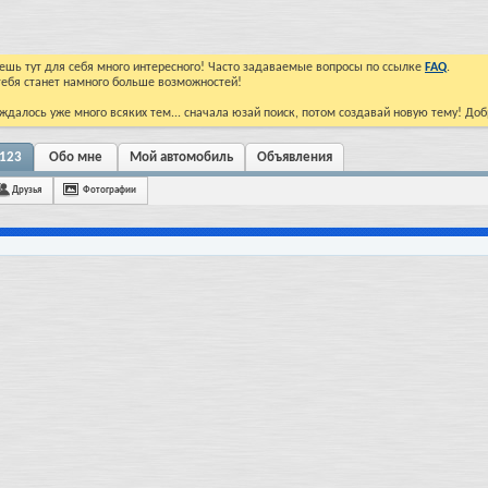
йдешь тут для себя много интересного! Часто задаваемые вопросы по ссылке
FAQ
.
тебя станет намного больше возможностей!
ждалось уже много всяких тем... сначала юзай поиск, потом создавай новую тему! До
y123
Обо мне
Мой автомобиль
Объявления
Друзья
Фотографии