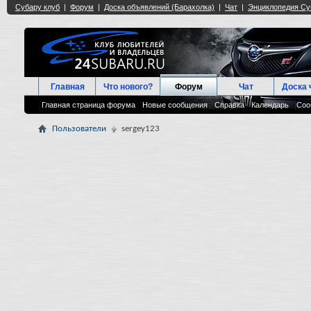
Главная
Что нового?
Форум
Чат
Доска 
Главная страница форума
Новые сообщения
Справка
Календарь
Соо
Пользователи
sergey123