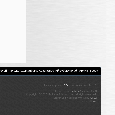
елей и владельцев Subaru, Красноярский субару клуб
Архив
Вверх
Текущее время:
16:58
. Часовой пояс GMT +7.
Powered by
vBulletin®
Version 4.2.3
Copyright © 2026 vBulletin Solutions, Inc. All rights reserved.
Search Engine Friendly URLs by
vBSEO
Перевод:
zCarot