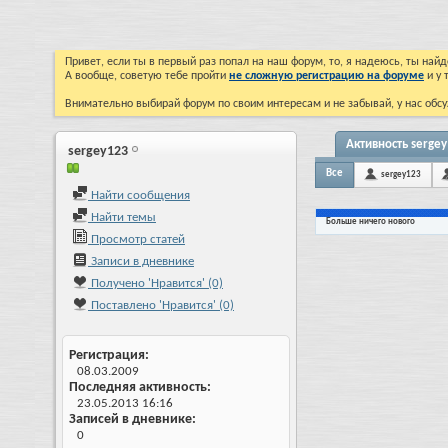
Привет, если ты в первый раз попал на наш форум, то, я надеюсь, ты на
А вообще, советую тебе пройти
не сложную регистрацию на форуме
и у 
Внимательно выбирай форум по своим интересам и не забывай, у нас обсу
Активность serge
sergey123
Все
sergey123
Найти сообщения
Найти темы
Больше ничего нового
Просмотр статей
Записи в дневнике
Получено 'Нравится' (0)
Поставлено 'Нравится' (0)
Регистрация
08.03.2009
Последняя активность
23.05.2013
16:16
Записей в дневнике
0