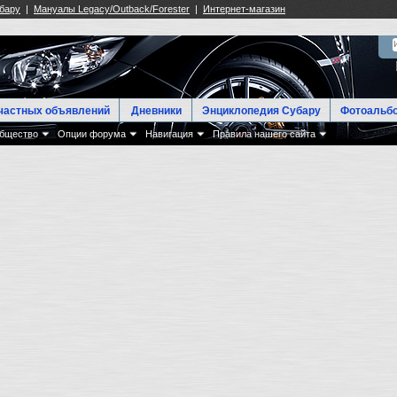
частных объявлений
Дневники
Энциклопедия Субару
Фотоальб
бщество
Опции форума
Навигация
Правила нашего сайта