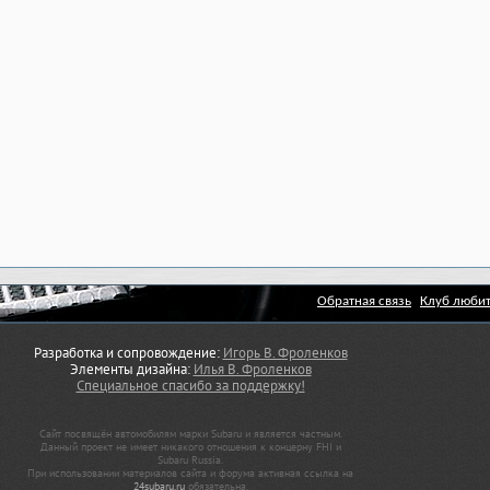
Обратная связь
Клуб любит
Разработка и сопровождение:
Игорь В. Фроленков
Элементы дизайна:
Илья В. Фроленков
Специальное спасибо за поддержку!
Сайт посвящён автомобилям марки Subaru и является частным.
Данный проект не имеет никакого отношения к концерну FHI и
Subaru Russia.
При использовании материалов сайта и форума активная ссылка на
24subaru.ru
обязательна.