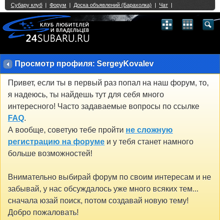
Single Sign On provided by
vBSSO
1
2
3
4
5
6
7
8
9
10
11
12
13
14
15
16
17
18
19
20
21
22
23
24
25
26
27
28
29
30
31
32
33
34
35
36
37
38
39
40
41
42
43
Просмотр профиля: SergeyKovalev
Привет, если ты в первый раз попал на наш форум, то,
я надеюсь, ты найдешь тут для себя много
интересного! Часто задаваемые вопросы по ссылке
FAQ
.
А вообще, советую тебе пройти
не сложную
регистрацию на форуме
и у тебя станет намного
больше возможностей!
Внимательно выбирай форум по своим интересам и не
забывай, у нас обсуждалось уже много всяких тем...
сначала юзай поиск, потом создавай новую тему!
Добро пожаловать!