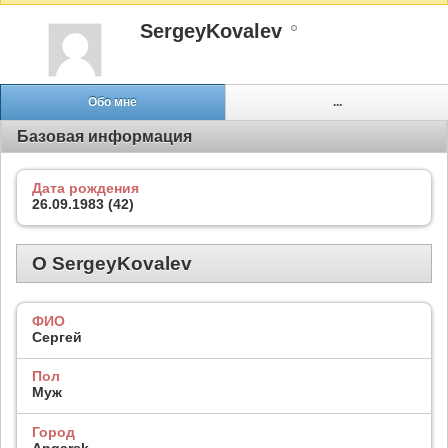
SergeyKovalev
Обо мне
...
Базовая информация
Дата рождения
26.09.1983 (42)
О SergeyKovalev
ФИО
Сергей
Пол
Муж
Город
Angarsk