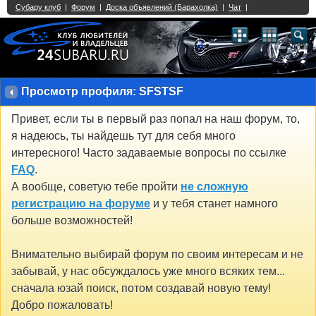
Single Sign On provided by
vBSSO
1
2
3
4
5
6
7
8
9
10
11
12
13
14
15
16
17
18
19
20
21
22
23
24
25
26
27
28
29
30
31
32
33
34
35
36
37
38
39
40
41
42
43
Просмотр профиля: SFSTSF
Привет, если ты в первый раз попал на наш форум, то,
я надеюсь, ты найдешь тут для себя много
интересного! Часто задаваемые вопросы по ссылке
FAQ
.
А вообще, советую тебе пройти
не сложную
регистрацию на форуме
и у тебя станет намного
больше возможностей!
Внимательно выбирай форум по своим интересам и не
забывай, у нас обсуждалось уже много всяких тем...
сначала юзай поиск, потом создавай новую тему!
Добро пожаловать!