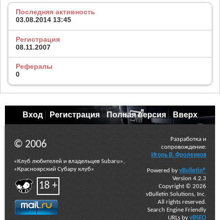
Последняя активность
03.08.2014
13:45
Регистрация
08.11.2007
Рефералы
0
Вход
Регистрация
Полная версия
Вверх
Разработка и
© 2006
сопровождение:
Игорь В. Фроленков
«Клуб любителей и владельцев Subaru»,
«Красноярский Субару клуб»
Powered by
vBulletin®
Version 4.2.3
18 +
Copyright © 2026
vBulletin Solutions, Inc.
All rights reserved.
Search Engine Friendly
URLs by
vBSEO