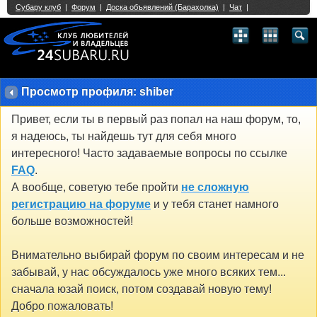
Single Sign On provided by
vBSSO
1
2
3
4
5
6
7
8
9
10
11
12
13
14
15
16
17
18
19
20
21
22
23
24
25
26
27
28
29
30
31
32
33
34
35
36
37
38
39
40
41
42
43
Просмотр профиля: shiber
Привет, если ты в первый раз попал на наш форум, то,
я надеюсь, ты найдешь тут для себя много
интересного! Часто задаваемые вопросы по ссылке
FAQ
.
А вообще, советую тебе пройти
не сложную
регистрацию на форуме
и у тебя станет намного
больше возможностей!
Внимательно выбирай форум по своим интересам и не
забывай, у нас обсуждалось уже много всяких тем...
сначала юзай поиск, потом создавай новую тему!
Добро пожаловать!