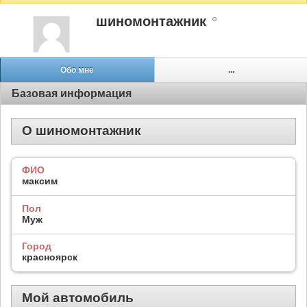
шиномонтажник
Обо мне
...
Базовая информация
О шиномонтажник
ФИО
максим
Пол
Муж
Город
красноярск
Мой автомобиль