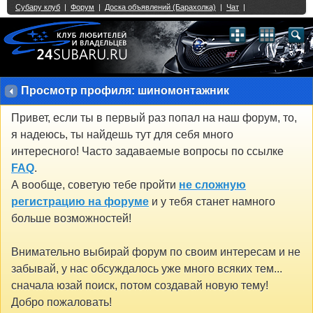
Single Sign On provided by
vBSSO
1
2
3
4
5
6
7
8
9
10
11
12
13
14
15
16
17
18
19
20
21
22
23
24
25
26
27
28
29
30
31
32
33
34
35
36
37
38
39
40
41
42
43
Просмотр профиля: шиномонтажник
Привет, если ты в первый раз попал на наш форум, то,
я надеюсь, ты найдешь тут для себя много
интересного! Часто задаваемые вопросы по ссылке
FAQ
.
А вообще, советую тебе пройти
не сложную
регистрацию на форуме
и у тебя станет намного
больше возможностей!
Внимательно выбирай форум по своим интересам и не
забывай, у нас обсуждалось уже много всяких тем...
сначала юзай поиск, потом создавай новую тему!
Добро пожаловать!