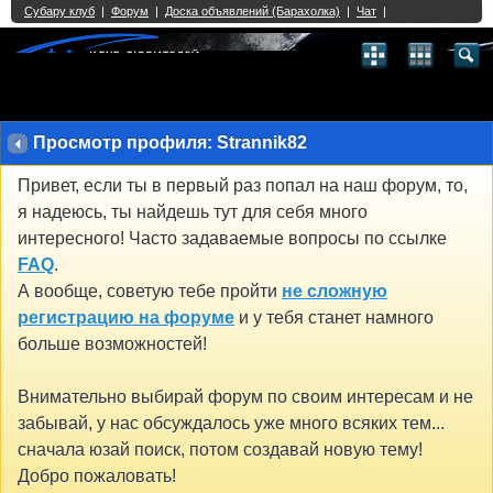
Single Sign On provided by
vBSSO
1
2
3
4
5
6
7
8
9
10
11
12
13
14
15
16
17
18
19
20
21
22
23
24
25
26
27
28
29
30
31
32
33
34
35
36
37
38
39
40
41
42
43
Просмотр профиля: Strannik82
Привет, если ты в первый раз попал на наш форум, то,
я надеюсь, ты найдешь тут для себя много
интересного! Часто задаваемые вопросы по ссылке
FAQ
.
А вообще, советую тебе пройти
не сложную
регистрацию на форуме
и у тебя станет намного
больше возможностей!
Внимательно выбирай форум по своим интересам и не
забывай, у нас обсуждалось уже много всяких тем...
сначала юзай поиск, потом создавай новую тему!
Добро пожаловать!