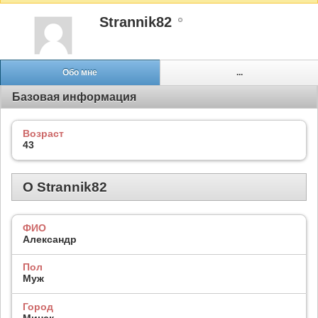
Strannik82
Обо мне
...
Базовая информация
Возраст
43
О Strannik82
ФИО
Александр
Пол
Муж
Город
Минск