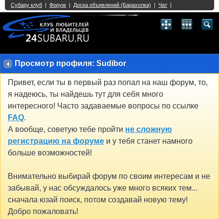
Single Sign On provided by
vBSSO
1
2
3
4
5
6
7
8
9
10
11
12
13
14
15
16
17
18
19
20
21
22
23
24
25
26
27
28
29
30
31
32
33
34
35
36
37
38
39
40
41
42
43
Просмотр профиля: Sudibor
Привет, если ты в первый раз попал на наш форум, то,
я надеюсь, ты найдешь тут для себя много
интересного! Часто задаваемые вопросы по ссылке
FAQ
.
А вообще, советую тебе пройти
не сложную
регистрацию на форуме
и у тебя станет намного
больше возможностей!
Внимательно выбирай форум по своим интересам и не
забывай, у нас обсуждалось уже много всяких тем...
сначала юзай поиск, потом создавай новую тему!
Добро пожаловать!