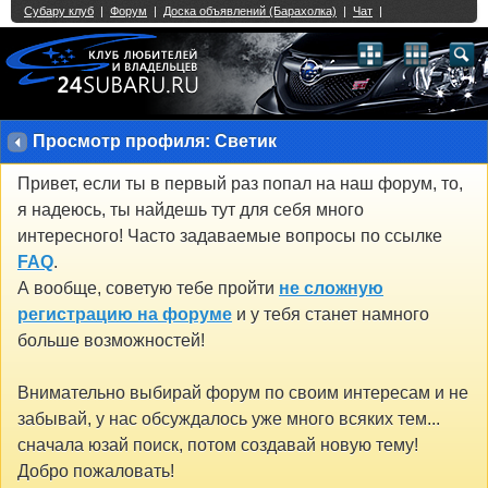
Single Sign On provided by
vBSSO
1
2
3
4
5
6
7
8
9
10
11
12
13
14
15
16
17
18
19
20
21
22
23
24
25
26
27
28
29
30
31
32
33
34
35
36
37
38
39
40
41
42
43
Просмотр профиля: Светик
Привет, если ты в первый раз попал на наш форум, то,
я надеюсь, ты найдешь тут для себя много
интересного! Часто задаваемые вопросы по ссылке
FAQ
.
А вообще, советую тебе пройти
не сложную
регистрацию на форуме
и у тебя станет намного
больше возможностей!
Внимательно выбирай форум по своим интересам и не
забывай, у нас обсуждалось уже много всяких тем...
сначала юзай поиск, потом создавай новую тему!
Добро пожаловать!