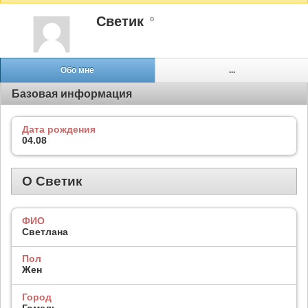
Светик
Обо мне
...
Базовая информация
Дата рождения
04.08
О Светик
ФИО
Светлана
Пол
Жен
Город
Гомель