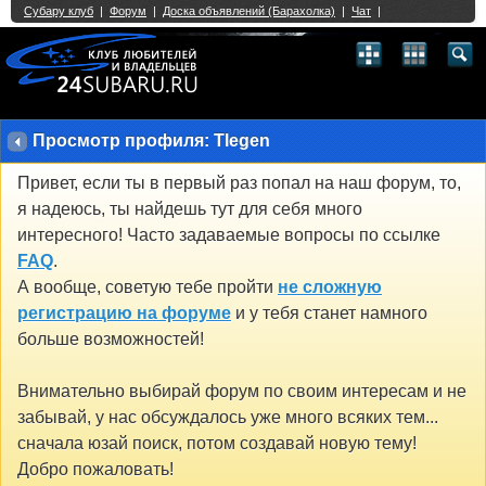
Single Sign On provided by
vBSSO
1
2
3
4
5
6
7
8
9
10
11
12
13
14
15
16
17
18
19
20
21
22
23
24
25
26
27
28
29
30
31
32
33
34
35
36
37
38
39
40
41
42
43
Просмотр профиля: Tlegen
Привет, если ты в первый раз попал на наш форум, то,
я надеюсь, ты найдешь тут для себя много
интересного! Часто задаваемые вопросы по ссылке
FAQ
.
А вообще, советую тебе пройти
не сложную
регистрацию на форуме
и у тебя станет намного
больше возможностей!
Внимательно выбирай форум по своим интересам и не
забывай, у нас обсуждалось уже много всяких тем...
сначала юзай поиск, потом создавай новую тему!
Добро пожаловать!