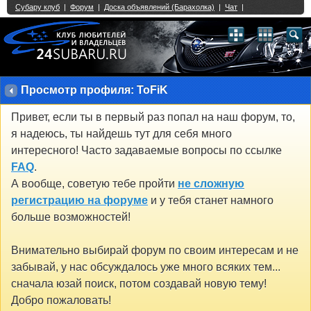
Single Sign On provided by
vBSSO
1
2
3
4
5
6
7
8
9
10
11
12
13
14
15
16
17
18
19
20
21
22
23
24
25
26
27
28
29
30
31
32
33
34
35
36
37
38
39
40
41
42
43
Просмотр профиля: ToFiK
Привет, если ты в первый раз попал на наш форум, то,
я надеюсь, ты найдешь тут для себя много
интересного! Часто задаваемые вопросы по ссылке
FAQ
.
А вообще, советую тебе пройти
не сложную
регистрацию на форуме
и у тебя станет намного
больше возможностей!
Внимательно выбирай форум по своим интересам и не
забывай, у нас обсуждалось уже много всяких тем...
сначала юзай поиск, потом создавай новую тему!
Добро пожаловать!