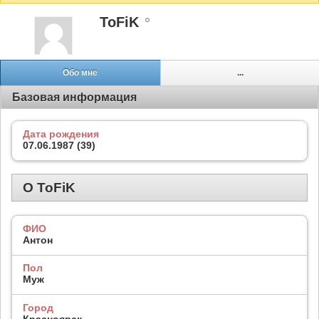
ToFiK
Обо мне
...
Базовая информация
Дата рождения
07.06.1987 (39)
О ToFiK
ФИО
Антон
Пол
Муж
Город
Красноярск