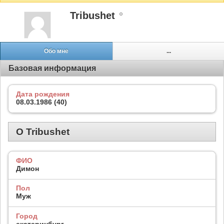
Tribushet
Обо мне
...
Базовая информация
Дата рождения
08.03.1986 (40)
О Tribushet
ФИО
Димон
Пол
Муж
Город
екатеринбург