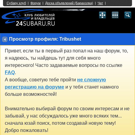
Single Sign On provided by
vBSSO
1
2
3
4
5
6
7
8
9
10
11
12
13
14
15
16
17
18
19
20
21
22
23
24
25
26
27
28
29
30
31
32
33
34
35
36
37
38
39
40
41
42
43
Просмотр профиля: Tribushet
Привет, если ты в первый раз попал на наш форум, то,
я надеюсь, ты найдешь тут для себя много
интересного! Часто задаваемые вопросы по ссылке
FAQ
.
А вообще, советую тебе пройти
не сложную
регистрацию на форуме
и у тебя станет намного
больше возможностей!
Внимательно выбирай форум по своим интересам и не
забывай, у нас обсуждалось уже много всяких тем...
сначала юзай поиск, потом создавай новую тему!
Добро пожаловать!