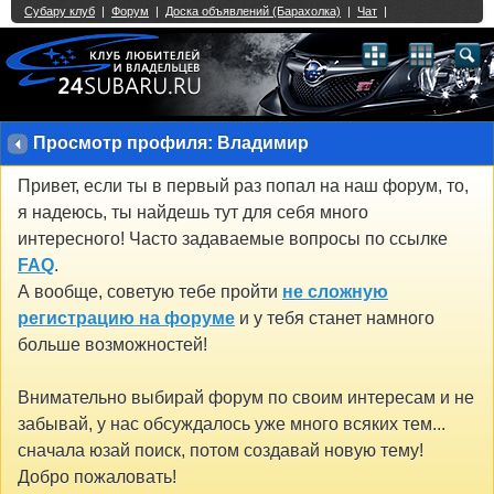
Single Sign On provided by
vBSSO
1
2
3
4
5
6
7
8
9
10
11
12
13
14
15
16
17
18
19
20
21
22
23
24
25
26
27
28
29
30
31
32
33
34
35
36
37
38
39
40
41
42
43
Просмотр профиля: Владимир
Привет, если ты в первый раз попал на наш форум, то,
я надеюсь, ты найдешь тут для себя много
интересного! Часто задаваемые вопросы по ссылке
FAQ
.
А вообще, советую тебе пройти
не сложную
регистрацию на форуме
и у тебя станет намного
больше возможностей!
Внимательно выбирай форум по своим интересам и не
забывай, у нас обсуждалось уже много всяких тем...
сначала юзай поиск, потом создавай новую тему!
Добро пожаловать!