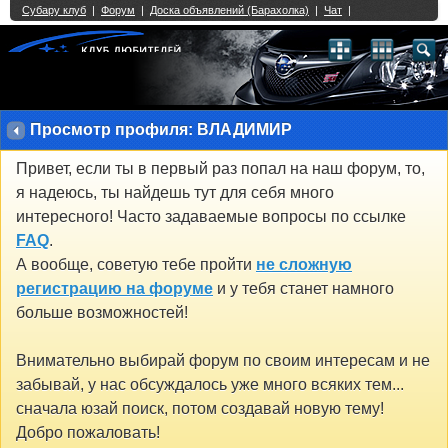
Single Sign On provided by
vBSSO
1
2
3
4
5
6
7
8
9
10
11
12
13
14
15
16
17
18
19
20
21
22
23
24
25
26
27
28
29
30
31
32
33
34
35
36
37
38
39
40
41
42
43
Просмотр профиля: ВЛАДИМИР
Привет, если ты в первый раз попал на наш форум, то,
я надеюсь, ты найдешь тут для себя много
интересного! Часто задаваемые вопросы по ссылке
FAQ
.
А вообще, советую тебе пройти
не сложную
регистрацию на форуме
и у тебя станет намного
больше возможностей!
Внимательно выбирай форум по своим интересам и не
забывай, у нас обсуждалось уже много всяких тем...
сначала юзай поиск, потом создавай новую тему!
Добро пожаловать!