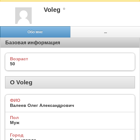
Voleg
Обо мне
...
Базовая информация
Возраст
50
О Voleg
ФИО
Валеев Олег Александрович
Пол
Муж
Город
Кызылорда