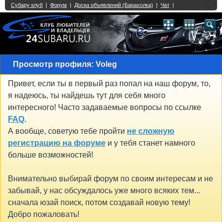
Single Sign On provided by
vBSSO
1
2
3
4
5
6
7
8
9
10
11
12
13
14
15
16
17
18
19
20
21
22
23
24
25
26
27
28
29
30
31
32
33
34
35
36
37
38
39
40
41
42
43
Просмотр профиля: Voleg
Привет, если ты в первый раз попал на наш форум, то,
я надеюсь, ты найдешь тут для себя много
интересного! Часто задаваемые вопросы по ссылке
FAQ
.
А вообще, советую тебе пройти
не сложную
регистрацию на форуме
и у тебя станет намного
больше возможностей!
Внимательно выбирай форум по своим интересам и не
забывай, у нас обсуждалось уже много всяких тем...
сначала юзай поиск, потом создавай новую тему!
Добро пожаловать!