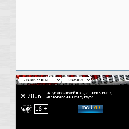
«Клуб любителей и владельцев Subaru»,
© 2006
«Красноярский Субару клуб»
18 +