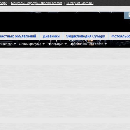
частных объявлений
Дневники
Энциклопедия Субару
Фотоальб
бщество
Опции форума
Навигация
Правила нашего сайта