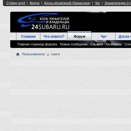
Главная
Что нового?
Форум
Чат
Доска 
Главная страница форума
Новые сообщения
Справка
Календарь
Соо
Пользователи
xaero