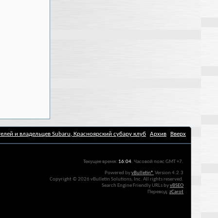
елей и владельцев Subaru, Красноярский субару клуб
Архив
Вверх
Текущее время:
16:04
. Часовой пояс GMT +7.
Powered by
vBulletin®
Version 4.2.3
Copyright © 2026 vBulletin Solutions, Inc. All rights reserved.
Search Engine Friendly URLs by
vBSEO
Перевод:
zCarot