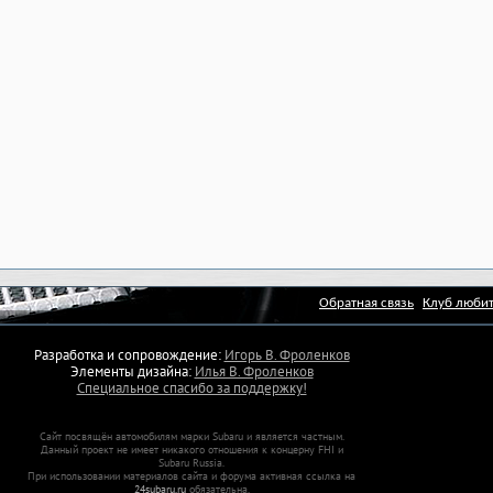
Обратная связь
Клуб любит
Разработка и сопровождение:
Игорь В. Фроленков
Элементы дизайна:
Илья В. Фроленков
Специальное спасибо за поддержку!
Сайт посвящён автомобилям марки Subaru и является частным.
Данный проект не имеет никакого отношения к концерну FHI и
Subaru Russia.
При использовании материалов сайта и форума активная ссылка на
24subaru.ru
обязательна.