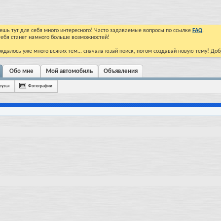
йдешь тут для себя много интересного! Часто задаваемые вопросы по ссылке
FAQ
.
тебя станет намного больше возможностей!
ждалось уже много всяких тем... сначала юзай поиск, потом создавай новую тему! До
Обо мне
Мой автомобиль
Объявления
рузья
Фотографии