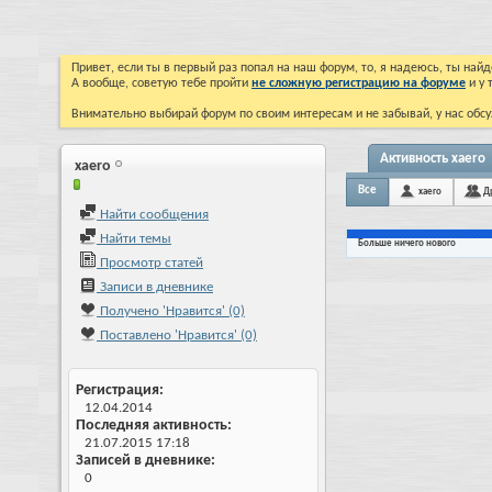
Привет, если ты в первый раз попал на наш форум, то, я надеюсь, ты на
А вообще, советую тебе пройти
не сложную регистрацию на форуме
и у 
Внимательно выбирай форум по своим интересам и не забывай, у нас обсу
Активность xaero
xaero
Все
xaero
Д
Найти сообщения
Найти темы
Больше ничего нового
Просмотр статей
Записи в дневнике
Получено 'Нравится' (0)
Поставлено 'Нравится' (0)
Регистрация
12.04.2014
Последняя активность
21.07.2015
17:18
Записей в дневнике
0