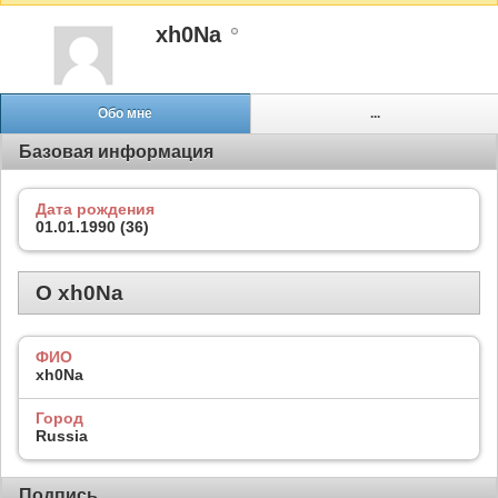
xh0Na
Обо мне
...
Базовая информация
Дата рождения
01.01.1990 (36)
О xh0Na
ФИО
xh0Na
Город
Russia
Подпись