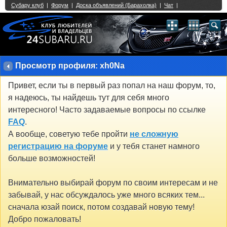
Single Sign On provided by
vBSSO
1
2
3
4
5
6
7
8
9
10
11
12
13
14
15
16
17
18
19
20
21
22
23
24
25
26
27
28
29
30
31
32
33
34
35
36
37
38
39
40
41
42
43
Просмотр профиля: xh0Na
Привет, если ты в первый раз попал на наш форум, то,
я надеюсь, ты найдешь тут для себя много
интересного! Часто задаваемые вопросы по ссылке
FAQ
.
А вообще, советую тебе пройти
не сложную
регистрацию на форуме
и у тебя станет намного
больше возможностей!
Внимательно выбирай форум по своим интересам и не
забывай, у нас обсуждалось уже много всяких тем...
сначала юзай поиск, потом создавай новую тему!
Добро пожаловать!