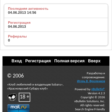
Последняя активность
04.06.2013
14:56
Регистрация
04.06.2013
Рефералы
0
Вход
Регистрация
Полная версия
Вверх
Разработка и
© 2006
сопровождение:
Игорь В. Фроленков
«Клуб любителей и владельцев Subaru»,
«Красноярский Субару клуб»
Powered by
vBulletin®
Version 4.2.3
18 +
Copyright © 2026
vBulletin Solutions, Inc.
All rights reserved.
Search Engine Friendly