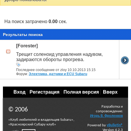
На поиск затрачено
0.00
сек.
Результаты поиска
[Forester]
Трещит соленоид управления надувом,
задираются обороты прогрева.
Последнее сообщение от zloy 10.10.2013
15:15
Форум:
Электрика, датчики и ECU Subaru
Вход
Регистрация
Полная версия
Вверх
Разработка и
© 2006
сопровождение:
Игорь В. Фроленков
«Клуб любителей и владельцев Subaru»,
«Красноярский Субару клуб»
Powered by
vBulletin®
Version 4.2.3