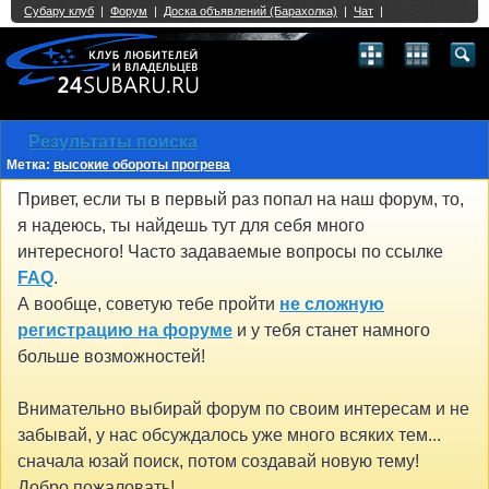
Single Sign On provided by
vBSSO
1
2
3
4
5
6
7
8
9
10
11
12
13
14
15
16
17
18
19
20
21
22
23
24
25
26
27
28
29
30
31
32
33
34
35
36
37
38
39
40
41
42
43
Результаты поиска
Метка:
высокие обороты прогрева
Привет, если ты в первый раз попал на наш форум, то,
я надеюсь, ты найдешь тут для себя много
интересного! Часто задаваемые вопросы по ссылке
FAQ
.
А вообще, советую тебе пройти
не сложную
регистрацию на форуме
и у тебя станет намного
больше возможностей!
Внимательно выбирай форум по своим интересам и не
забывай, у нас обсуждалось уже много всяких тем...
сначала юзай поиск, потом создавай новую тему!
Добро пожаловать!