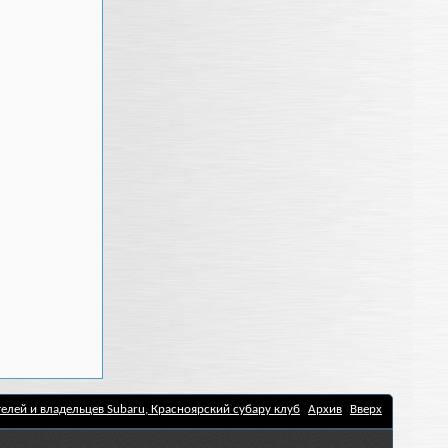
елей и владельцев Subaru, Красноярский субару клуб
Архив
Вверх