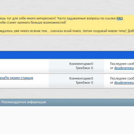
йдешь тут для себя много интересного! Часто задаваемые вопросы по ссылке
FAQ
.
тебя станет намного больше возможностей!
ждалось уже много всяких тем... сначала юзай поиск, потом создавай новую тему! До
Комментарии:0
Последнее соо
Трекбэки: 0
от
deudevennea
рталаПо моим старым
Комментарии:0
Последнее соо
Трекбэки: 0
от
deudevennea
Рекомендуемая информация