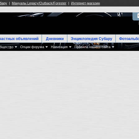
частных объявлений
Дневники
Энциклопедия Субару
Фотоальб
бщество
Опции форума
Навигация
Правила нашего сайта