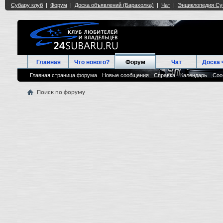
Главная
Что нового?
Форум
Чат
Доска 
Главная страница форума
Новые сообщения
Справка
Календарь
Соо
Поиск по форуму