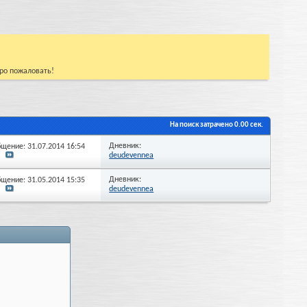
бро пожаловать!
На поиск затрачено
0.00
сек.
Дневник:
бщение: 31.07.2014
16:54
deudevennea
Дневник:
бщение: 31.05.2014
15:35
deudevennea