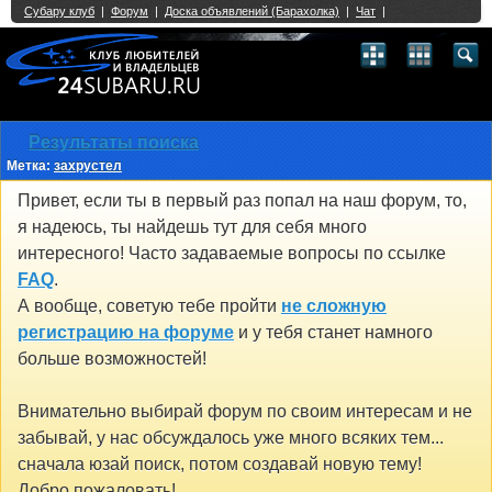
Single Sign On provided by
vBSSO
1
2
3
4
5
6
7
8
9
10
11
12
13
14
15
16
17
18
19
20
21
22
23
24
25
26
27
28
29
30
31
32
33
34
35
36
37
38
39
40
41
42
43
Результаты поиска
Метка:
захрустел
Привет, если ты в первый раз попал на наш форум, то,
я надеюсь, ты найдешь тут для себя много
интересного! Часто задаваемые вопросы по ссылке
FAQ
.
А вообще, советую тебе пройти
не сложную
регистрацию на форуме
и у тебя станет намного
больше возможностей!
Внимательно выбирай форум по своим интересам и не
забывай, у нас обсуждалось уже много всяких тем...
сначала юзай поиск, потом создавай новую тему!
Добро пожаловать!