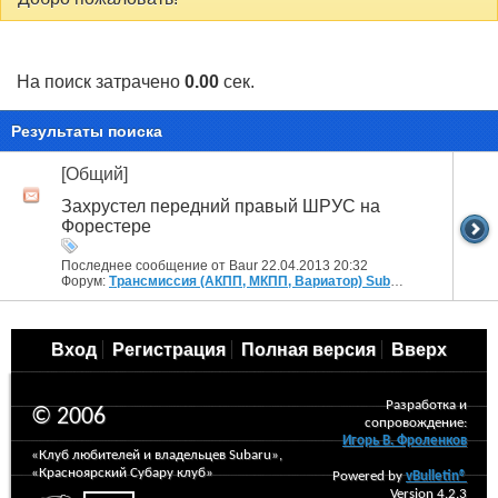
На поиск затрачено
0.00
сек.
Результаты поиска
[Общий]
Захрустел передний правый ШРУС на
Форестере
Последнее сообщение от Baur 22.04.2013
20:32
Форум:
Трансмиссия (АКПП, МКПП, Вариатор) Subaru
Вход
Регистрация
Полная версия
Вверх
Разработка и
© 2006
сопровождение:
Игорь В. Фроленков
«Клуб любителей и владельцев Subaru»,
«Красноярский Субару клуб»
Powered by
vBulletin®
Version 4.2.3