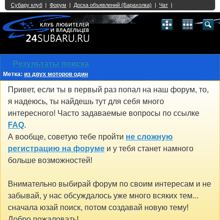
Single Sign On provided by
vBSSO
1
2
3
4
5
6
7
8
9
10
11
12
13
14
15
16
17
18
19
20
21
22
23
24
25
26
27
28
29
30
31
32
33
34
35
36
37
38
39
40
41
42
43
Результаты поиска
Метка:
из двух моторов один
Привет, если ты в первый раз попал на наш форум, то,
я надеюсь, ты найдешь тут для себя много
интересного! Часто задаваемые вопросы по ссылке
FAQ
.
А вообще, советую тебе пройти
не сложную
регистрацию на форуме
и у тебя станет намного
больше возможностей!
Внимательно выбирай форум по своим интересам и не
забывай, у нас обсуждалось уже много всяких тем...
сначала юзай поиск, потом создавай новую тему!
Добро пожаловать!