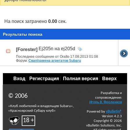
На поиск затрачено
0.00
сек.
Результаты поиска
Ej205n на ej205d
[Forester]
Последнее сообщение от OraIto 17.08.2013
01:08
Форум:
Свап/замена агрегатов Subaru
Вход
Регистрация
Полная версия
Вверх
Разработка и
© 2006
сопровождение:
Игорь В. Фроленков
«Клуб любителей и владельцев Subaru»,
«Красноярский Субару клуб»
Powered by
vBulletin®
Version 4.2.3
18 +
Copyright © 2026
vBulletin Solutions, Inc.