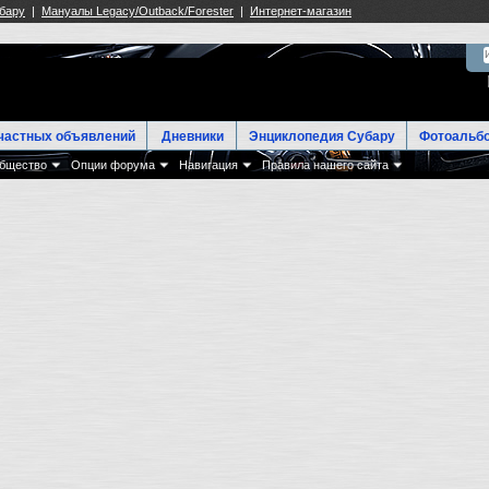
частных объявлений
Дневники
Энциклопедия Субару
Фотоальб
бщество
Опции форума
Навигация
Правила нашего сайта