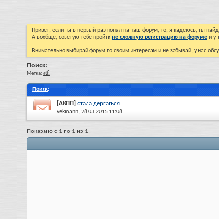
Привет, если ты в первый раз попал на наш форум, то, я надеюсь, ты на
А вообще, советую тебе пройти
не сложную регистрацию на форуме
и у 
Внимательно выбирай форум по своим интересам и не забывай, у нас обсу
Поиск:
Метка:
atf.
Поиск
:
[АКПП]
стала дергаться
vekmann
, 28.03.2015 11:08
Показано с 1 по 1 из 1