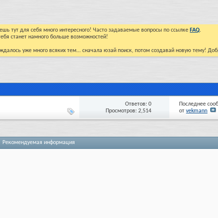
йдешь тут для себя много интересного! Часто задаваемые вопросы по ссылке
FAQ
.
тебя станет намного больше возможностей!
ждалось уже много всяких тем... сначала юзай поиск, потом создавай новую тему! До
Ответов: 0
Последнее соо
Просмотров: 2,514
от
vekmann
Рекомендуемая информация