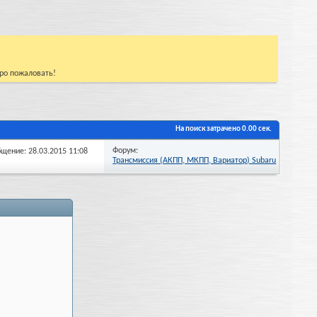
бро пожаловать!
На поиск затрачено
0.00
сек.
Форум:
бщение: 28.03.2015
11:08
Трансмиссия (АКПП, МКПП, Вариатор) Subaru