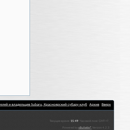
елей и владельцев Subaru, Красноярский субару клуб
Архив
Вверх
Текущее время:
15:49
. Часовой пояс GMT +7.
Powered by
vBulletin®
Version 4.2.3