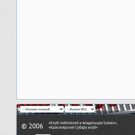
«Клуб любителей и владельцев Subaru»,
© 2006
«Красноярский Субару клуб»