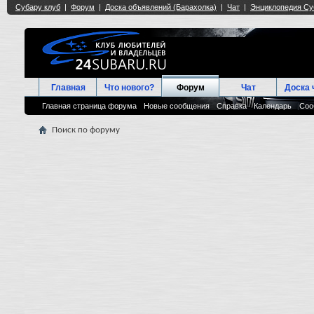
Главная
Что нового?
Форум
Чат
Доска 
Главная страница форума
Новые сообщения
Справка
Календарь
Соо
Поиск по форуму