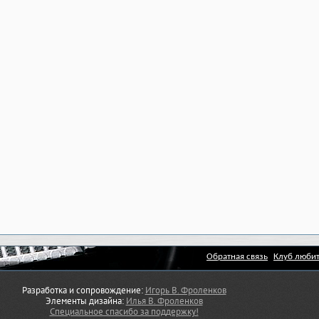
Обратная связь
Клуб любит
Разработка и сопровождение:
Игорь В. Фроленков
Элементы дизайна:
Илья В. Фроленков
Специальное спасибо за поддержку!