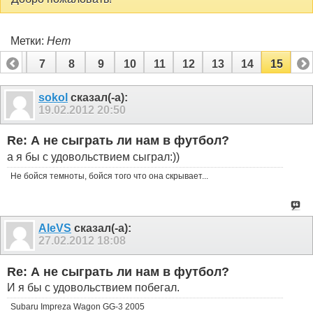
Метки:
Нет
6
7
8
9
10
11
12
13
14
15
sokol
сказал(-а):
19.02.2012
20:50
Re: А не сыграть ли нам в футбол?
а я бы с удовольствием сыграл:))
Не бойся темноты, бойся того что она скрывает...
AleVS
сказал(-а):
27.02.2012
18:08
Re: А не сыграть ли нам в футбол?
И я бы с удовольствием побегал.
Subaru Impreza Wagon GG-3 2005