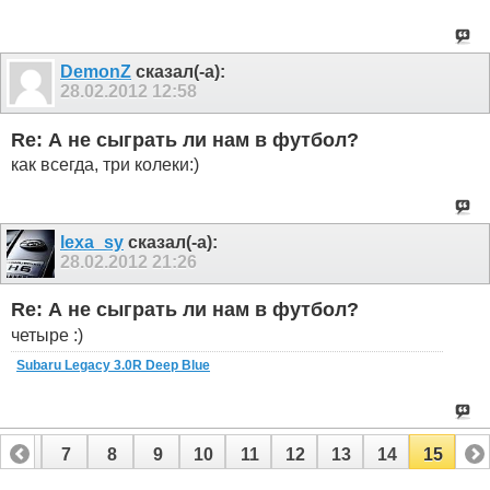
DemonZ
сказал(-а):
28.02.2012
12:58
Re: А не сыграть ли нам в футбол?
как всегда, три колеки:)
lexa_sy
сказал(-а):
28.02.2012
21:26
Re: А не сыграть ли нам в футбол?
четыре :)
Subaru Legacy 3.0R Deep Blue
6
7
8
9
10
11
12
13
14
15