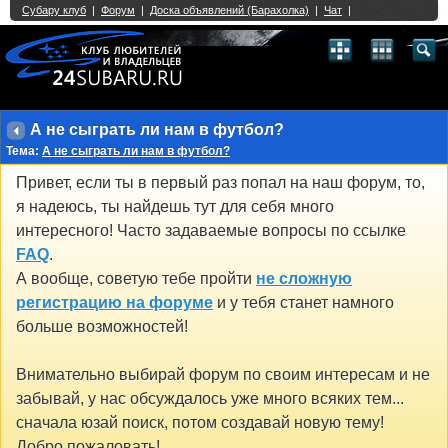
Single Sign On provided by
vBSSO
1
2
3
4
5
6
7
8
9
10
11
12
13
14
15
16
17
18
19
20
21
22
23
24
25
26
27
28
29
30
31
32
33
34
35
36
37
38
39
40
41
42
43
А не сыграть ли нам в футбол?
Тема:
А не сыграть ли нам в футбол?
Привет, если ты в первый раз попал на наш форум, то,
я надеюсь, ты найдешь тут для себя много
интересного! Часто задаваемые вопросы по ссылке
FAQ
.
А вообще, советую тебе пройти
не сложную
регистрацию на форуме
и у тебя станет намного
больше возможностей!
Внимательно выбирай форум по своим интересам и не
забывай, у нас обсуждалось уже много всяких тем...
сначала юзай поиск, потом создавай новую тему!
Добро пожаловать!