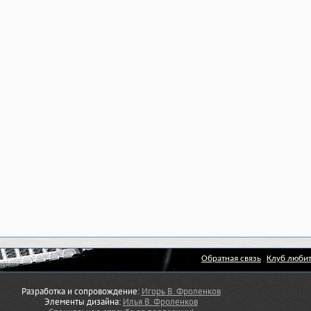
Обратная связь
Клуб любит
Разработка и сопровождение:
Игорь В. Фроленков
Элементы дизайна:
Илья В. Фроленков