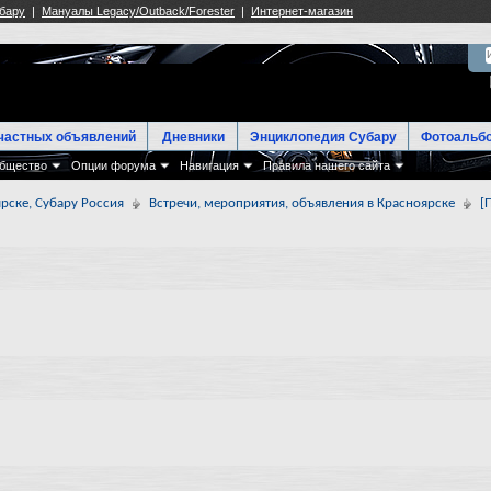
частных объявлений
Дневники
Энциклопедия Субару
Фотоальб
бщество
Опции форума
Навигация
Правила нашего сайта
рске, Субару Россия
Встречи, мероприятия, объявления в Красноярске
[