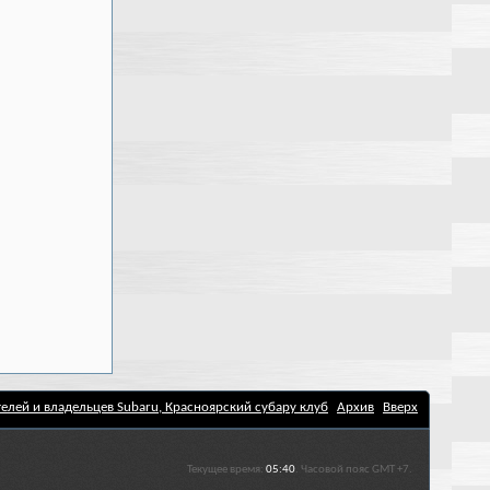
елей и владельцев Subaru, Красноярский субару клуб
Архив
Вверх
Текущее время:
05:40
. Часовой пояс GMT +7.