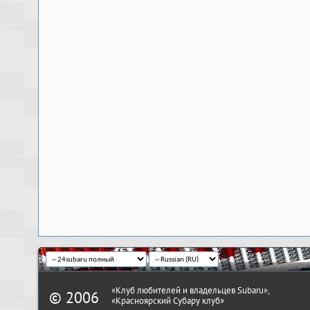
«Клуб любителей и владельцев Subaru»,
© 2006
«Красноярский Субару клуб»