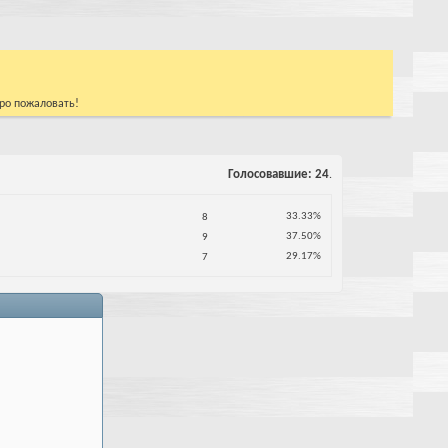
бро пожаловать!
Голосовавшие
24
.
33.33%
8
37.50%
9
29.17%
7