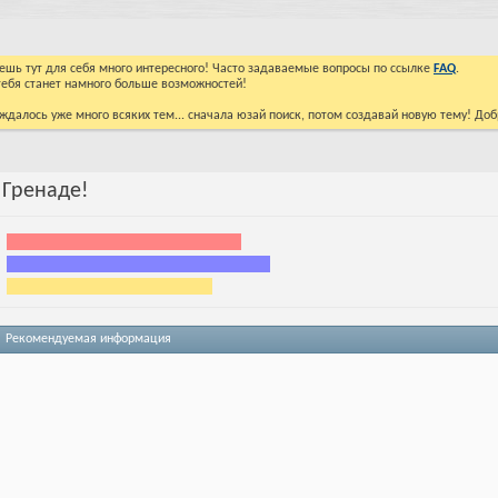
йдешь тут для себя много интересного! Часто задаваемые вопросы по ссылке
FAQ
.
тебя станет намного больше возможностей!
ждалось уже много всяких тем... сначала юзай поиск, потом создавай новую тему! До
 Гренаде!
Рекомендуемая информация