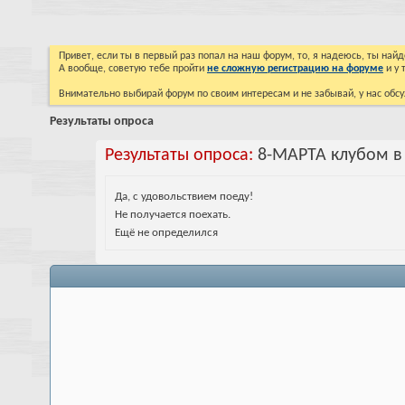
Привет, если ты в первый раз попал на наш форум, то, я надеюсь, ты на
А вообще, советую тебе пройти
не сложную регистрацию на форуме
и у 
Внимательно выбирай форум по своим интересам и не забывай, у нас обсу
Результаты опроса
Результаты опроса:
8-МАРТА клубом в
Да, с удовольствием поеду!
Не получается поехать.
Ещё не определился