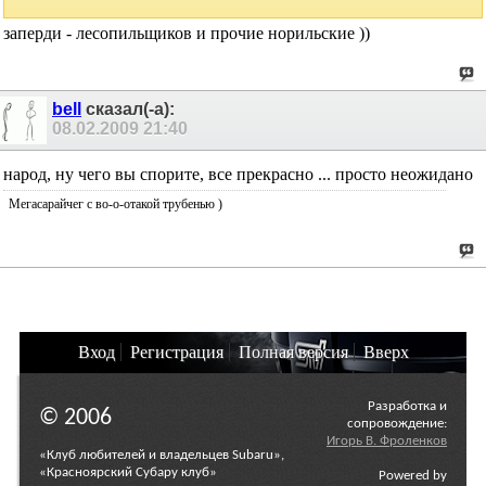
заперди - лесопильщиков и прочие норильские ))
bell
сказал(-а):
08.02.2009
21:40
народ, ну чего вы спорите, все прекрасно ... просто неожидано
Мегасарайчег с во-о-отакой трубенью )
Вход
Регистрация
Полная версия
Вверх
Разработка и
© 2006
сопровождение:
Игорь В. Фроленков
«Клуб любителей и владельцев Subaru»,
«Красноярский Субару клуб»
Powered by