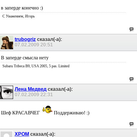
в заперде конечно :)
С Уважением, Игорь
trubogriz
сказал(-а):
07.02.2009
20:51
В заперде смысла нету
Subaru Tribeca B9, USA 2005, 5 pas. Limited
Лена Медвед
сказал(-а):
07.02.2009
22:31
Шеф КРАСАВЧЕГ
Поддерживаю! :)
ХРОМ
сказал(-а):