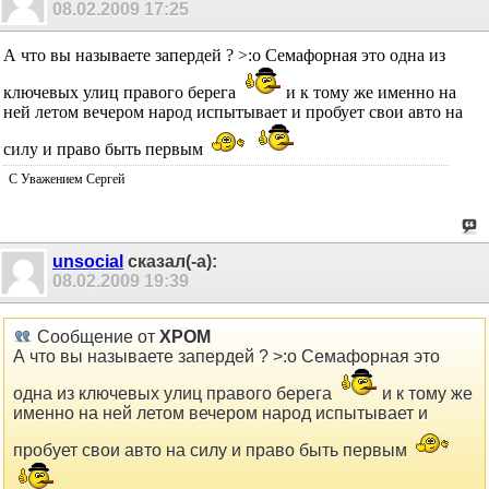
08.02.2009
17:25
А что вы называете запердей ? >:o Семафорная это одна из
ключевых улиц правого берега
и к тому же именно на
ней летом вечером народ испытывает и пробует свои авто на
силу и право быть первым
С Уважением Сергей
unsocial
сказал(-а):
08.02.2009
19:39
Сообщение от
ХРОМ
А что вы называете запердей ? >:o Семафорная это
одна из ключевых улиц правого берега
и к тому же
именно на ней летом вечером народ испытывает и
пробует свои авто на силу и право быть первым