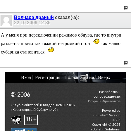
Волчара драный
сказал(-а):
22.10.2009
12:36
А у меня при переключении режимов обдува, где то внутри
раздается прямо так тяжкий негромкий стон
так жалко
субарика становиться
Вход
Регистрация
Полная версия
Вверх
Разработка и
© 2006
сопровождение:
Игорь В. Фроленков
«Клуб любителей и владельцев Subaru»,
«Красноярский Субару клуб»
Powered by
vBulletin®
Version
18 +
4.2.3
Copyright © 2026
vBulletin Solutions,