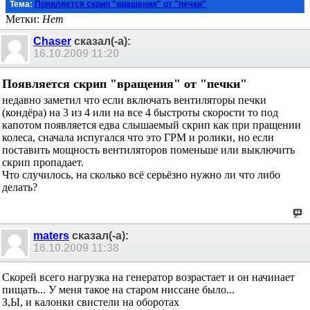
Тема:
Появляется скрип "вращения" от "печки"
Метки:
Нет
Chaser
сказал(-а):
16.10.2009
11:20
Появляется скрип "вращения" от "печки"
недавно заметил что если включать вентиляторы печки
(кондёра) на 3 из 4 или на все 4 быстроты скорости то под
капотом появляется едва слышаемый скрип как при пращении
колеса, сначала испугался что это ГРМ и ролики, но если
поставить мощность вентиляторов поменьше или выключить
скрип пропадает.
Что случилось, на сколько всё серьёзно нужно ли что либо
делать?
maters
сказал(-а):
16.10.2009
11:38
Скорей всего нагрузка на генератор возрастает и он начинает
пищать... У меня такое на старом ниссане было...
З,Ы, и калонки свистели на оборотах