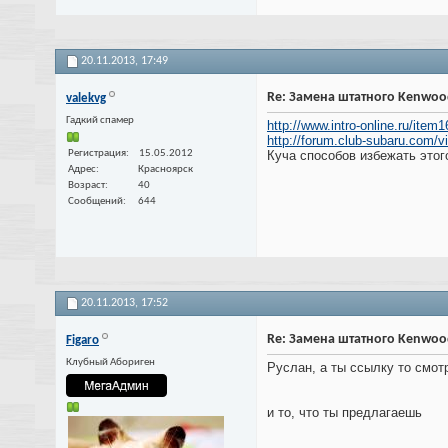
20.11.2013,
17:49
Re: Замена штатного Kenwoo
valekvg
Гадкий спамер
http://www.intro-online.ru/item1
http://forum.club-subaru.com/
Регистрация
15.05.2012
Куча способов избежать этог
Адрес
Красноярск
Возраст
40
Сообщений
644
20.11.2013,
17:52
Re: Замена штатного Kenwoo
Figaro
Клубный Абориген
Руслан, а ты ссылку то смот
и то, что ты предлагаешь