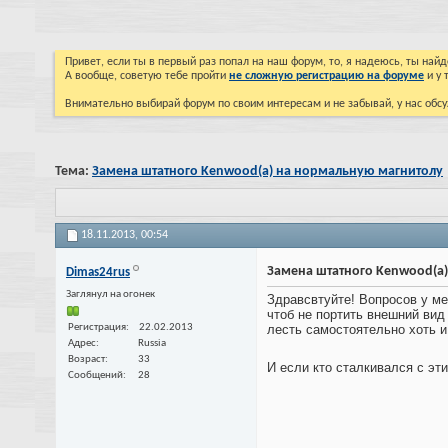
Привет, если ты в первый раз попал на наш форум, то, я надеюсь, ты на
А вообще, советую тебе пройти
не сложную регистрацию на форуме
и у 
Внимательно выбирай форум по своим интересам и не забывай, у нас обсу
Тема:
Замена штатного Kenwood(a) на нормальную магнитолу
18.11.2013,
00:54
Замена штатного Kenwood(a
Dimas24rus
Заглянул на огонек
Здравсвтуйте! Вопросов у ме
чтоб не портить внешний вид
Регистрация
22.02.2013
лесть самостоятельно хоть и
Адрес
Russia
Возраст
33
И если кто сталкивался с эт
Сообщений
28