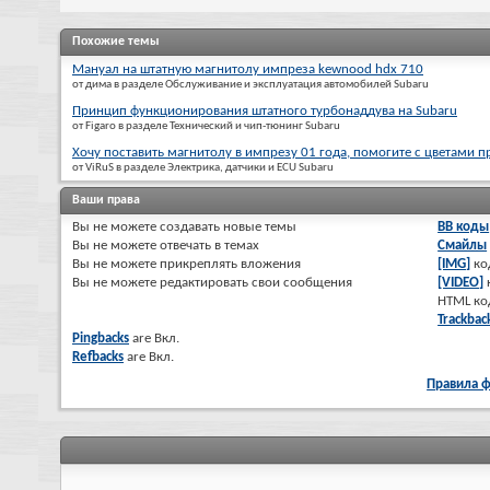
Похожие темы
Мануал на штатную магнитолу импреза kewnood hdx 710
от дима в разделе Обслуживание и эксплуатация автомобилей Subaru
Принцип функционирования штатного турбонаддува на Subaru
от Figaro в разделе Технический и чип-тюнинг Subaru
Хочу поставить магнитолу в импрезу 01 года, помогите с цветами 
от ViRuS в разделе Электрика, датчики и ECU Subaru
Ваши права
Вы
не можете
создавать новые темы
BB коды
Вы
не можете
отвечать в темах
Смайлы
Вы
не можете
прикреплять вложения
[IMG]
ко
Вы
не можете
редактировать свои сообщения
[VIDEO]
HTML к
Trackbac
Pingbacks
are
Вкл.
Refbacks
are
Вкл.
Правила 