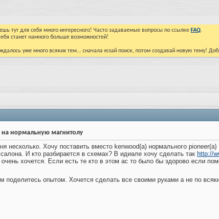
йдешь тут для себя много интересного! Часто задаваемые вопросы по ссылке
FAQ
.
тебя станет намного больше возможностей!
ждалось уже много всяких тем... сначала юзай поиск, потом создавай новую тему! До
) на нормальную магнитолу
ня несколько. Хочу поставить вместо kenwood(а) нормального pioneer(а)
 салона. И кто разбирается в схемах? В идиале хочу сделать так
http://
 очень хочется. Если есть те кто в этом ас то было бы здорово если по
им поделитесь опытом. Хочется сделать все своими руками а не по всяк