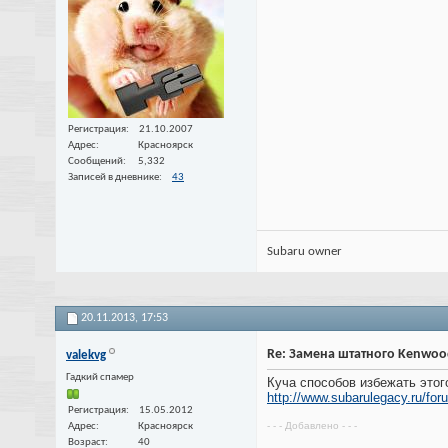
Регистрация
21.10.2007
Адрес
Красноярск
Сообщений
5,332
Записей в дневнике
43
Subaru owner
20.11.2013,
17:53
Re: Замена штатного Kenwoo
valekvg
Гадкий спамер
Куча способов избежать этог
http://www.subarulegacy.ru/foru
Регистрация
15.05.2012
- - - Добавлено - - -
Адрес
Красноярск
Возраст
40