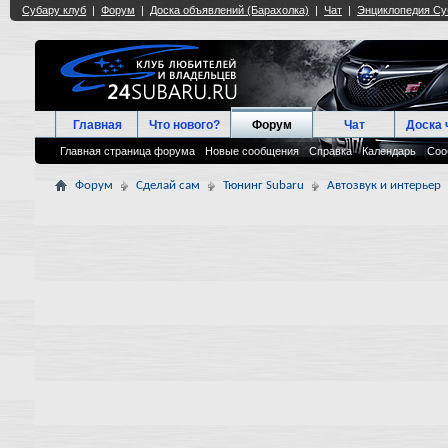
Главная
Что нового?
Форум
Чат
Доска 
Главная страница форума
Новые сообщения
Справка
Календарь
Соо
Форум
Сделай сам
Тюнинг Subaru
Автозвук и интерьер