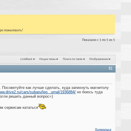
бро пожаловать!
Показано с 1 по 5 из 5
LinkBack
Опции темы
Поиск по теме
Отображение
#1
 . Посоветуйте как лучше сделать, куда запихнуть магнитолу
www.drive2.ru/cars/subaru/leg...urnal/1936884/
но боюсь туда
могли решить данный вопрос=)
им сервисам кататься
Поделиться