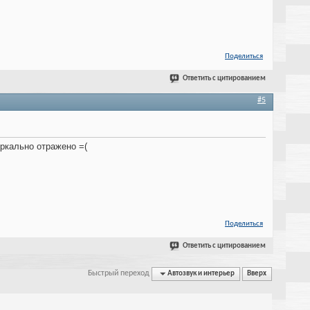
Поделиться
Ответить с цитированием
#5
еркально отражено =(
Поделиться
Ответить с цитированием
Быстрый переход
Автозвук и интерьер
Вверх