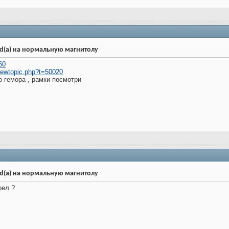
d(a) на нормальную магнитолу
60
viewtopic.php?t=50020
о гемора , рамки посмотри
d(a) на нормальную магнитолу
рел ?