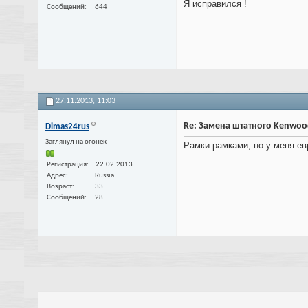
Я исправился !
Сообщений
644
27.11.2013,
11:03
Re: Замена штатного Kenwoo
Dimas24rus
Заглянул на огонек
Рамки рамками, но у меня ев
Регистрация
22.02.2013
Адрес
Russia
Возраст
33
Сообщений
28