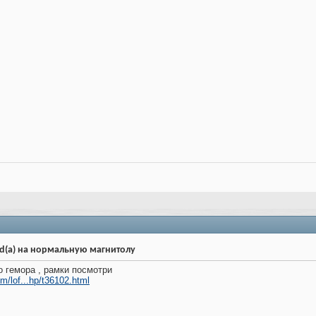
d(a) на нормальную магнитолу
о гемора , рамки посмотри
m/lof...hp/t36102.html