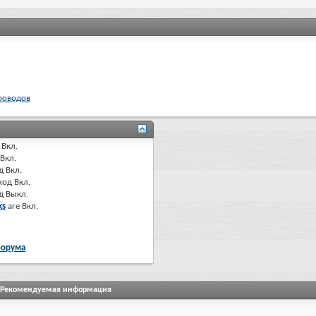
проводов
Вкл.
Вкл.
д
Вкл.
код
Вкл.
од
Выкл.
ks
are
Вкл.
форума
Рекомендуемая информация