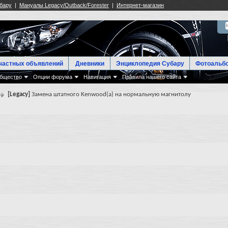
частных объявлений
Дневники
Энциклопедия Субару
Фотоальб
бщество
Опции форума
Навигация
Правила нашего сайта
[Legacy]
Замена штатного Kenwood(a) на нормальную магнитолу