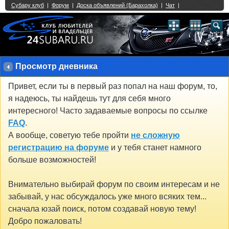
Single Sign On provided by
vBSSO
1
2
3
4
5
6
7
8
9
10
11
12
13
14
15
16
17
18
19
20
21
22
23
24
25
26
27
28
29
30
31
32
33
34
35
36
37
38
39
40
41
42
43
Просмотр дневника
Привет, если ты в первый раз попал на наш форум, то,
я надеюсь, ты найдешь тут для себя много
интересного! Часто задаваемые вопросы по ссылке
FAQ
.
А вообще, советую тебе пройти
не сложную
регистрацию на форуме
и у тебя станет намного
больше возможностей!
Внимательно выбирай форум по своим интересам и не
забывай, у нас обсуждалось уже много всяких тем...
сначала юзай поиск, потом создавай новую тему!
Добро пожаловать!