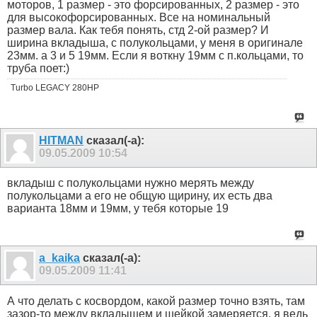
моторов, 1 размер - это форсированных, 2 размер - это
для высокофорсированных. Все на номинальный
размер вала. Как тебя понять, стд 2-ой размер? И
ширина вкладыша, с полукольцами, у меня в оригинале
23мм. а 3 и 5 19мм. Если я воткну 19мм с п.кольцами, то
труба поет:)
Turbo LEGACY 280HP
HITMAN
сказал(-а):
09.05.2009
10:54
вкладыш с полукольцами нужно мерять между
полукольцами а его не общую щирину, их есть два
варианта 18мм и 19мм, у тебя которые 19
a_kaika
сказал(-а):
09.05.2009
11:41
А что делать с косвордом, какой размер точно взять, там
зазор-то между вкладышем и шейкой замеряется, я ведь