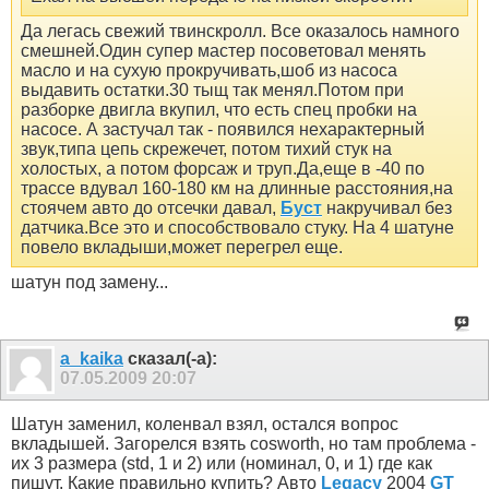
Да легась свежий твинскролл. Все оказалось намного
смешней.Один супер мастер посоветовал менять
масло и на сухую прокручивать,шоб из насоса
выдавить остатки.30 тыщ так менял.Потом при
разборке двигла вкупил, что есть спец пробки на
насосе. А застучал так - появился нехарактерный
звук,типа цепь скрежечет, потом тихий стук на
холостых, а потом форсаж и труп.Да,еще в -40 по
трассе вдувал 160-180 км на длинные расстояния,на
стоячем авто до отсечки давал,
Буст
накручивал без
датчика.Все это и способствовало стуку. На 4 шатуне
повело вкладыши,может перегрел еще.
шатун под замену...
a_kaika
сказал(-а):
07.05.2009
20:07
Шатун заменил, коленвал взял, остался вопрос
вкладышей. Загорелся взять cosworth, но там проблема -
их 3 размера (std, 1 и 2) или (номинал, 0, и 1) где как
пишут. Какие правильно купить? Авто
Legacy
2004
GT