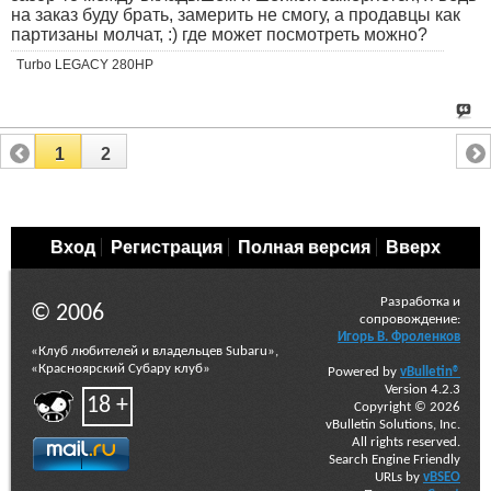
на заказ буду брать, замерить не смогу, а продавцы как
партизаны молчат, :) где может посмотреть можно?
Turbo LEGACY 280HP
1
2
Вход
Регистрация
Полная версия
Вверх
Разработка и
© 2006
сопровождение:
Игорь В. Фроленков
«Клуб любителей и владельцев Subaru»,
«Красноярский Субару клуб»
Powered by
vBulletin®
Version 4.2.3
18 +
Copyright © 2026
vBulletin Solutions, Inc.
All rights reserved.
Search Engine Friendly
URLs by
vBSEO