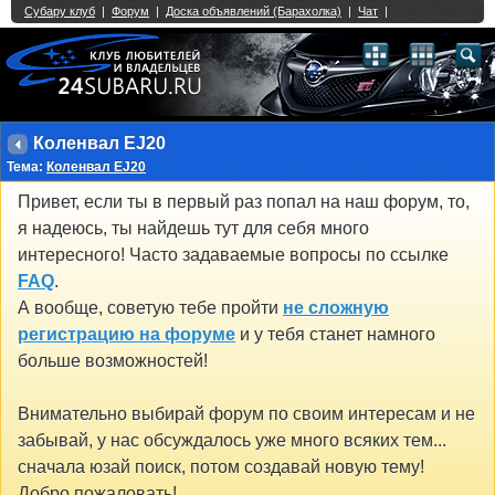
Single Sign On provided by
vBSSO
1
2
3
4
5
6
7
8
9
10
11
12
13
14
15
16
17
18
19
20
21
22
23
24
25
26
27
28
29
30
31
32
33
34
35
36
37
38
39
40
41
42
43
Коленвал EJ20
Тема:
Коленвал EJ20
Привет, если ты в первый раз попал на наш форум, то,
я надеюсь, ты найдешь тут для себя много
интересного! Часто задаваемые вопросы по ссылке
FAQ
.
А вообще, советую тебе пройти
не сложную
регистрацию на форуме
и у тебя станет намного
больше возможностей!
Внимательно выбирай форум по своим интересам и не
забывай, у нас обсуждалось уже много всяких тем...
сначала юзай поиск, потом создавай новую тему!
Добро пожаловать!