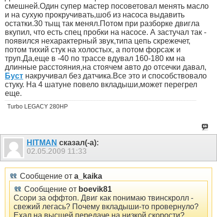
смешней.Один супер мастер посоветовал менять масло
и на сухую прокручивать,шоб из насоса выдавить
остатки.30 тыщ так менял.Потом при разборке двигла
вкупил, что есть спец пробки на насосе. А застучал так -
появился нехарактерный звук,типа цепь скрежечет,
потом тихий стук на холостых, а потом форсаж и
труп.Да,еще в -40 по трассе вдувал 160-180 км на
длинные расстояния,на стоячем авто до отсечки давал,
Буст
накручивал без датчика.Все это и способствовало
стуку. На 4 шатуне повело вкладыши,может перегрел
еще.
Turbo LEGACY 280HP
HITMAN
сказал(-а):
02.05.2009
11:33
Сообщение от
a_kaika
Сообщение от
boevik81
Ссори за оффтоп. Двиг как понимаю твинскролл -
свежий легась? Почему вкладыши-то провернуло?
Ехал на высшей передаче на низкой скорости?