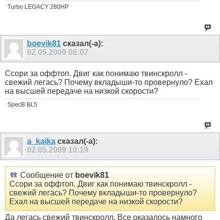
Turbo LEGACY 280HP
boevik81
сказал(-а):
02.05.2009
08:07
Ссори за оффтоп. Двиг как понимаю твинскролл -
свежий легась? Почему вкладыши-то провернуло? Ехал
на высшей передаче на низкой скорости?
SpecB BL5
a_kaika
сказал(-а):
02.05.2009
10:19
Сообщение от
boevik81
Ссори за оффтоп. Двиг как понимаю твинскролл -
свежий легась? Почему вкладыши-то провернуло?
Ехал на высшей передаче на низкой скорости?
Да легась свежий твинскролл. Все оказалось намного