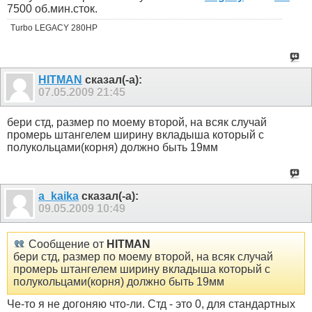
7500 об.мин.сток.
Turbo LEGACY 280HP
HITMAN
сказал(-а):
07.05.2009
21:45
бери стд, размер по моему второй, на всяк случай
промерь штангелем ширину вкладыша который с
полукольцами(корня) должно быть 19мм
a_kaika
сказал(-а):
09.05.2009
10:49
Сообщение от
HITMAN
бери стд, размер по моему второй, на всяк случай
промерь штангелем ширину вкладыша который с
полукольцами(корня) должно быть 19мм
Че-то я не догоняю что-ли. Стд - это 0, для стандартных