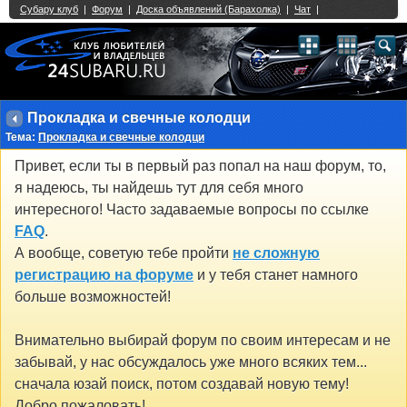
Single Sign On provided by
vBSSO
1
2
3
4
5
6
7
8
9
10
11
12
13
14
15
16
17
18
19
20
21
22
23
24
25
26
27
28
29
30
31
32
33
34
35
36
37
38
39
40
41
42
43
Прокладка и свечные колодци
Тема:
Прокладка и свечные колодци
Привет, если ты в первый раз попал на наш форум, то,
я надеюсь, ты найдешь тут для себя много
интересного! Часто задаваемые вопросы по ссылке
FAQ
.
А вообще, советую тебе пройти
не сложную
регистрацию на форуме
и у тебя станет намного
больше возможностей!
Внимательно выбирай форум по своим интересам и не
забывай, у нас обсуждалось уже много всяких тем...
сначала юзай поиск, потом создавай новую тему!
Добро пожаловать!