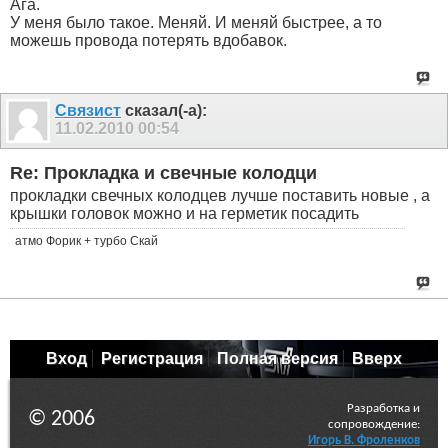
Ага.
У меня было такое. Меняй. И меняй быстрее, а то
можешь провода потерять вдобавок.
Связист
сказал(-а):
11.02.2010
00:54
Re: Прокладка и свечные колодци
прокладки свечных колодцев лучше поставить новые , а
крышки головок можно и на герметик посадить
атмо Форик + турбо Скай
Вход
Регистрация
Полная версия
Вверх
Разработка и
© 2006
сопровождение:
Игорь В. Фроленков