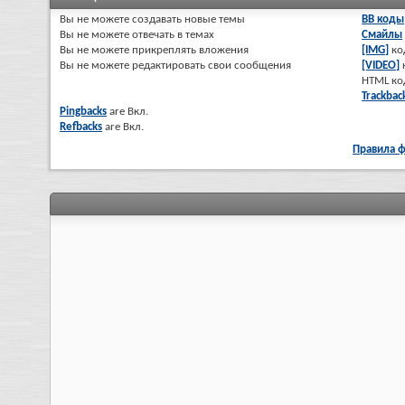
Вы
не можете
создавать новые темы
BB коды
Вы
не можете
отвечать в темах
Смайлы
Вы
не можете
прикреплять вложения
[IMG]
ко
Вы
не можете
редактировать свои сообщения
[VIDEO]
HTML к
Trackbac
Pingbacks
are
Вкл.
Refbacks
are
Вкл.
Правила 