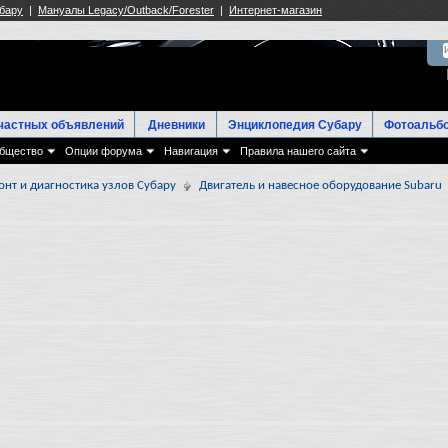
частных объявлений
Дневники
Энциклопедия Субару
Фотоальб
бщество
Опции форума
Навигация
Правила нашего сайта
онт и диагностика узлов Субару
Двигатель и навесное оборудование Subaru