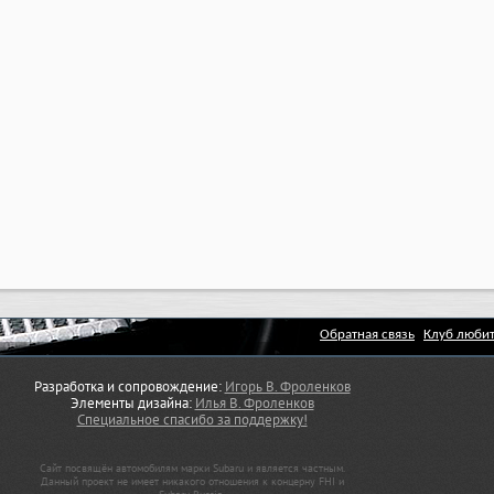
Обратная связь
Клуб любит
Разработка и сопровождение:
Игорь В. Фроленков
Элементы дизайна:
Илья В. Фроленков
Специальное спасибо за поддержку!
Сайт посвящён автомобилям марки Subaru и является частным.
Данный проект не имеет никакого отношения к концерну FHI и