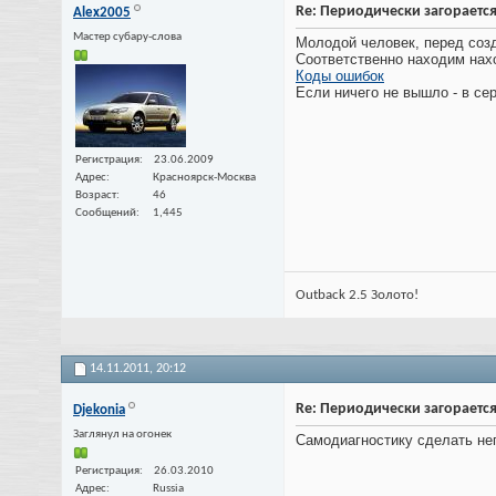
Re: Периодически загорается
Alex2005
Мастер субару-слова
Молодой человек, перед созд
Соответственно находим нах
Коды ошибок
Если ничего не вышло - в се
Регистрация
23.06.2009
Адрес
Красноярск-Москва
Возраст
46
Сообщений
1,445
Outback 2.5 Золото!
14.11.2011,
20:12
Re: Периодически загорается
Djekonia
Заглянул на огонек
Самодиагностику сделать негд
Регистрация
26.03.2010
Адрес
Russia