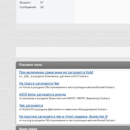
Возраст
37
Сообщений
18
Похожие темы
При включении зажигания не загорается Hold
от _ШБ_ в разделе Электрика, датчики и ECU Subaru
На трассе загорается Чек
от tolian в разделе Обслуживание и эксплуатация автомобилей Subaru
AtOil temp загорается иногда
от шумахер в разделе Трансмиссия (АКПП, МКПП, Вариатор) Subaru
Чек загорается
от Xzibit20 в разделе Двигатель и навесное оборудование Subaru
На разгоне загорается чек и тупит машина, форестер sf
от xuryrg в разделе Обслуживание и эксплуатация автомобилей Subaru
Ваши права