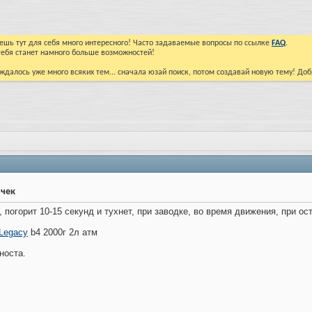
йдешь тут для себя много интересного! Часто задаваемые вопросы по ссылке
FAQ
.
тебя станет намного больше возможностей!
ждалось уже много всяких тем... сначала юзай поиск, потом создавай новую тему! До
 чек
 погорит 10-15 секунд и тухнет, при заводке, во время движения, при ос
Legacy
b4 2000г 2л атм
носта.