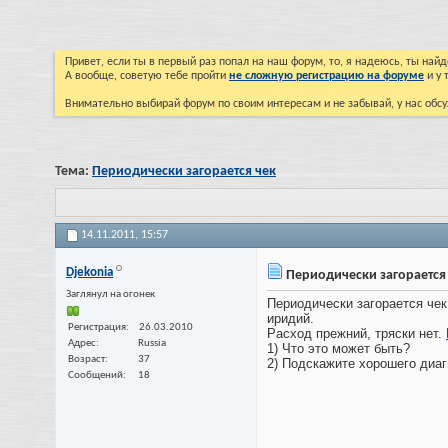
Привет, если ты в первый раз попал на наш форум, то, я надеюсь, ты на
А вообще, советую тебе пройти
не сложную регистрацию на форуме
и у 
Внимательно выбирай форум по своим интересам и не забывай, у нас обсу
Тема:
Периодически загорается чек
14.11.2011,
15:57
Djekonia
Периодически загорается
Заглянул на огонек
Периодически загорается чек,
иридий.
Регистрация
26.03.2010
Расход прежний, тряски нет.
Адрес
Russia
1) Что это может быть?
Возраст
37
2) Подскажите хорошего диаг
Сообщений
18