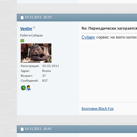
14.11.2011,
16:19
Re: Периодически загорается
Ven0m
Рубит в Субарах
Субару
сервис на мате-залки.
Регистрация
05.03.2011
Адрес
Russia
Возраст
37
Сообщений
837
Бортовик Black Fox
14.11.2011,
16:45