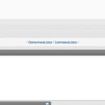
«
Предыдущая тема
|
Следующая тема
»