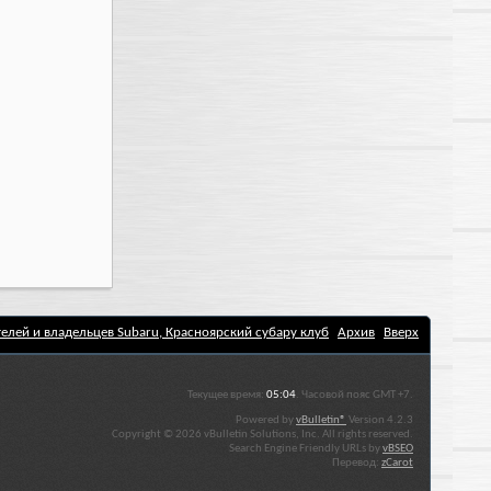
елей и владельцев Subaru, Красноярский субару клуб
Архив
Вверх
Текущее время:
05:04
. Часовой пояс GMT +7.
Powered by
vBulletin®
Version 4.2.3
Copyright © 2026 vBulletin Solutions, Inc. All rights reserved.
Search Engine Friendly URLs by
vBSEO
Перевод:
zCarot