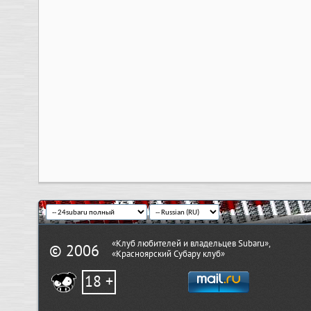
«Клуб любителей и владельцев Subaru»,
© 2006
«Красноярский Субару клуб»
18 +