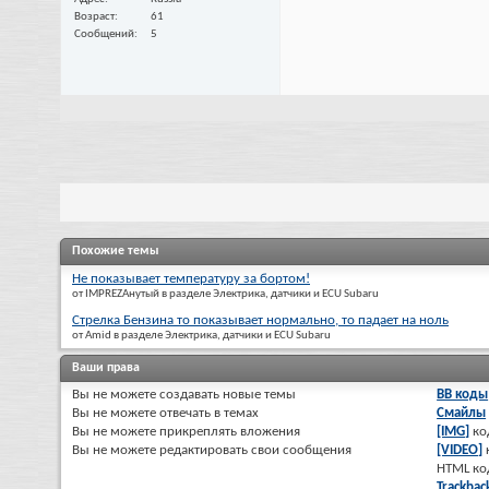
Возраст
61
Сообщений
5
Похожие темы
Не показывает температуру за бортом!
от IMPREZAнутый в разделе Электрика, датчики и ECU Subaru
Стрелка Бензина то показывает нормально, то падает на ноль
от Amid в разделе Электрика, датчики и ECU Subaru
Ваши права
Вы
не можете
создавать новые темы
BB коды
Вы
не можете
отвечать в темах
Смайлы
Вы
не можете
прикреплять вложения
[IMG]
ко
Вы
не можете
редактировать свои сообщения
[VIDEO]
HTML к
Trackbac