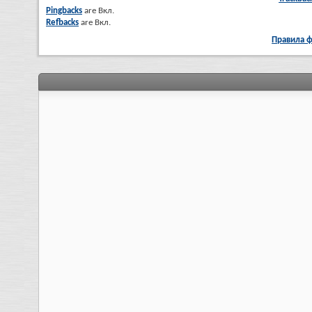
Pingbacks
are
Вкл.
Refbacks
are
Вкл.
Правила 