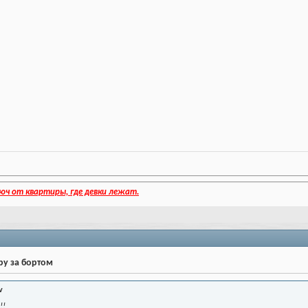
юч от квартиры, где девки лежат.
ру за бортом
v
!!