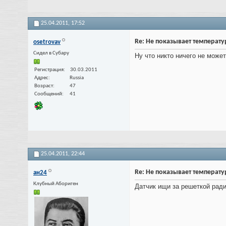
25.04.2011,
17:52
Re: Не показывает температу
osetrovav
Cидел в Субару
Ну что никто ничего не може
Регистрация
30.03.2011
Адрес
Russia
Возраст
47
Сообщений
41
25.04.2011,
22:44
Re: Не показывает температу
ан24
Клубный Абориген
Датчик ищи за решеткой ради