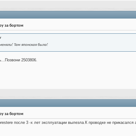
ру за бортом
v
еняли! Там японская была!
...Позвони 2503806.
ру за бортом
restere после 3 -х лет эксплуатации вылезла.К проводке не прикасался 