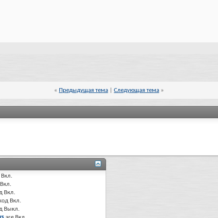
«
Предыдущая тема
|
Следующая тема
»
Вкл.
Вкл.
д
Вкл.
код
Вкл.
од
Выкл.
ks
are
Вкл.