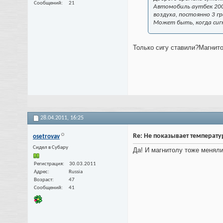
Сообщений
21
Автомобиль аутбек 200
воздуха, постоянно 3 г
Может быть, когда сиг
Только сигу ставили?Магнит
28.04.2011,
16:25
Re: Не показывает температу
osetrovav
Cидел в Субару
Да! И магнитолу тоже меняли
Регистрация
30.03.2011
Адрес
Russia
Возраст
47
Сообщений
41