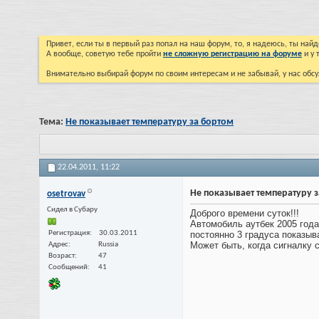
Привет, если ты в первый раз попал на наш форум, то, я надеюсь, ты на
А вообще, советую тебе пройти
не сложную регистрацию на форуме
и у 
Внимательно выбирай форум по своим интересам и не забывай, у нас обсу
Тема:
Не показывает температуру за бортом
22.04.2011,
11:22
Не показывает температуру 
osetrovav
Cидел в Субару
Доброго времени суток!!!
Автомобиль аутбек 2005 года
Регистрация
30.03.2011
постоянно 3 градуса показыва
Может быть, когда сигналку 
Адрес
Russia
Возраст
47
Сообщений
41