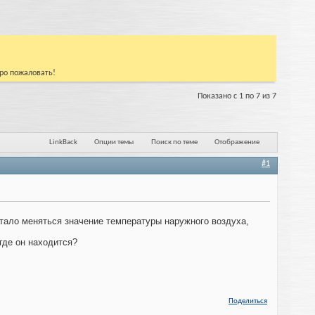
бро пожаловать!
Показано с 1 по 7 из 7
LinkBack
Опции темы
Поиск по теме
Отображение
#1
стало меняться значение температуры наружного воздуха,
где он находится?
Поделиться