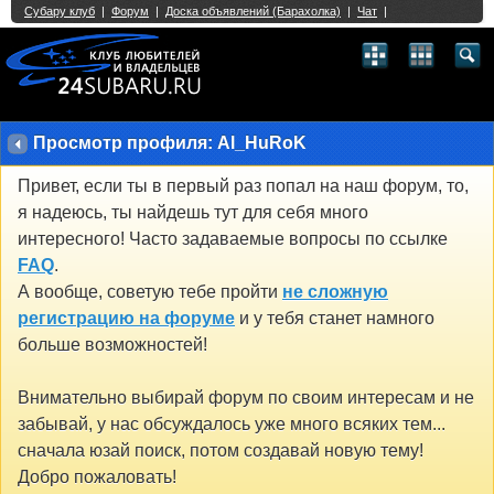
Single Sign On provided by
vBSSO
1
2
3
4
5
6
7
8
9
10
11
12
13
14
15
16
17
18
19
20
21
22
23
24
25
26
27
28
29
30
31
32
33
34
35
36
37
38
39
40
41
42
43
Просмотр профиля: Al_HuRoK
Привет, если ты в первый раз попал на наш форум, то,
я надеюсь, ты найдешь тут для себя много
интересного! Часто задаваемые вопросы по ссылке
FAQ
.
А вообще, советую тебе пройти
не сложную
регистрацию на форуме
и у тебя станет намного
больше возможностей!
Внимательно выбирай форум по своим интересам и не
забывай, у нас обсуждалось уже много всяких тем...
сначала юзай поиск, потом создавай новую тему!
Добро пожаловать!