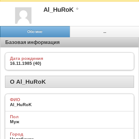
Al_HuRoK
Обо мне
...
Базовая информация
Дата рождения
16.11.1985 (40)
О Al_HuRoK
ФИО
Al_HuRoK
Пол
Муж
Город
Челябинск