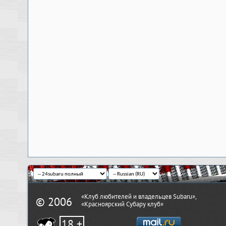
«Клуб любителей и владельцев Subaru»,
© 2006
«Красноярский Субару клуб»
18 +