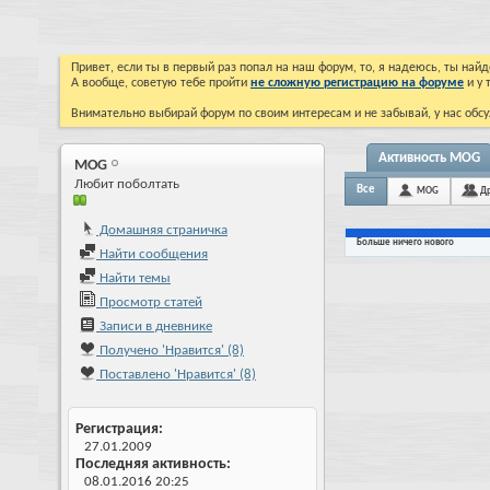
Привет, если ты в первый раз попал на наш форум, то, я надеюсь, ты на
А вообще, советую тебе пройти
не сложную регистрацию на форуме
и у 
Внимательно выбирай форум по своим интересам и не забывай, у нас обсу
Активность MOG
MOG
Любит поболтать
Все
MOG
Др
Домашняя страничка
Больше ничего нового
Найти сообщения
Найти темы
Просмотр статей
Записи в дневнике
Получено 'Нравится' (8)
Поставлено 'Нравится' (8)
Регистрация
27.01.2009
Последняя активность
08.01.2016
20:25