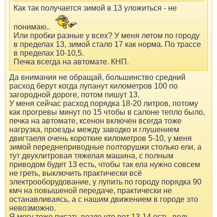
Как так получается зимой в 13 уложиться - не
понимаю..
Или пробки разные у всех? У меня летом по городу
в пределах 13, зимой стало 17 как норма. По трассе
в пределах 10-10,5.
Печка всегда на автомате. КНП.
Да внимания не обращай, большинство средний
расход берут когда лупанут километров 100 по
загородной дороге, потом пишут 13.
У меня сейчас расход порядка 18-20 литров, потому
как прогревы минут по 15 чтобы в салоне тепло было,
печка на автомате, ксенон включен всегда тоже
нагрузка, проезды между заводко и глушением
двигтаеля очень короткие километров 5-10, у меня
зимой переднеприводные полторушки столько ели, а
тут двухлитровая тяжелая машина, с полным
приводом будет 13 есть, чтобы так ела нужно совсем
не греть, выключить практически всё
электрооборудование, у лупить по городу порядка 90
кмч на повышеной передаче, практически не
останавливаясь, а с нашим движением в городе это
невозможно.
Я могу тоже писать везде что вот 13-14 есть, ведь