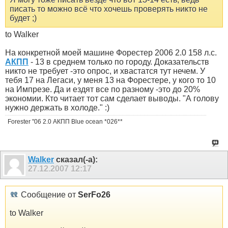
писать то можно всё что хочешь проверять никто не
будет ;)
to Walker
На конкретной моей машине Форестер 2006 2.0 158 л.с.
АКПП
- 13 в среднем только по городу. Доказательств
никто не требует -это опрос, и хвастатся тут нечем. У
тебя 17 на Легаси, у меня 13 на Форестере, у кого то 10
на Импрезе. Да и ездят все по разному -это до 20%
экономии. Кто читает тот сам сделает выводы. "А голову
нужно держать в холоде." :)
Forester "06 2.0 АКПП Blue ocean *026**
Walker
сказал(-а):
27.12.2007
12:17
Сообщение от
SerFo26
to Walker