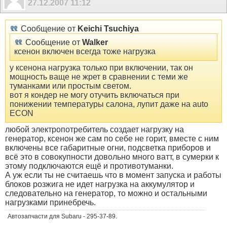
27.12.2007
11:12
Сообщение от
Keichi Tsuchiya
Сообщение от
Walker
ксенон включен всегда тоже нагрузка
у ксенона нагрузка только при включении, так он
мощность ваще не жрет в сравнении с теми же
туманками или простым светом.
вот я кондер не могу отучить включаться при
понижении температуры салона, лупит даже на auto
ECON
любой электропотребитель создает нагрузку на
генератор, ксенон же сам по себе не горит, вместе с ним
включены все габаритные огни, подсветка приборов и
всё это в совокупности довольно много ватт, в сумерки к
этому подключаются ещё и противотуманки.
А уж если ты не считаешь что в момент запуска и работы
блоков розжига не идет нагрузка на аккумулятор и
следовательно на генератор, то можно и остальными
нагрузками принебречь.
Автозапчасти для Subaru - 295-37-89.