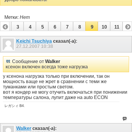
Метки:
Нет
2
3
4
5
6
7
8
9
10
11
Keichi Tsuchiya
сказал(-а):
27.12.2007
10:38
Сообщение от
Walker
ксенон включен всегда тоже нагрузка
у ксенона нагрузка только при включении, так он
мощность ваще не жрет в сравнении с теми же
туманками или простым светом.
вот я кондер не могу отучить включаться при понижении
температуры салона, лупит даже на auto ECON
レガシィ B4.
Walker
сказал(-а):