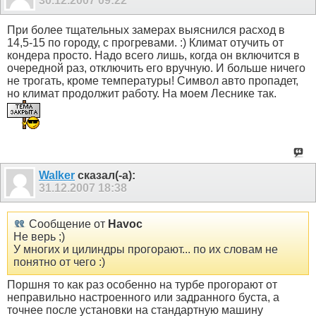
30.12.2007
09:22
При более тщательных замерах выяснился расход в
14,5-15 по городу, с прогревами. :) Климат отучить от
кондера просто. Надо всего лишь, когда он включится в
очередной раз, отключить его вручную. И больше ничего
не трогать, кроме температуры! Символ авто пропадет,
но климат продолжит работу. На моем Леснике так.
Walker
сказал(-а):
31.12.2007
18:38
Сообщение от
Havoc
Не верь ;)
У многих и цилиндры прогорают... по их словам не
понятно от чего :)
Поршня то как раз особенно на турбе прогорают от
неправильно настроенного или задранного буста, а
точнее после установки на стандартную машину