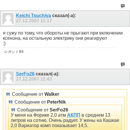
Keichi Tsuchiya
сказал(-а):
27.12.2007
11:17
я сужу по тому, что обороты не прыгают при включении
ксенона, на остальную электрику они реагируют
:)
レガシィ B4.
SerFo26
сказал(-а):
27.12.2007
11:43
Сообщение от
Walker
Сообщение от
PeterNik
Сообщение от
SerFo26
У меня на Форике 2,0 атм
АКПП
в среднем 13
литров на сотню. Очень радует. У жены на Кашкае
2,0 Вариатор комп показывает 14,5.