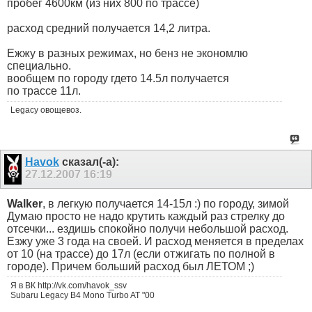
пробег 4600км (из них 800 по трассе)
расход средний получается 14,2 литра.
Ежжу в разных режимах, но бенз не экономлю
специально.
вообщем по городу гдето 14.5л получается
по трассе 11л.
Legacy овощевоз.
Havok
сказал(-а):
27.12.2007
16:19
Walker
, в легкую получается 14-15л :) по городу, зимой
Думаю просто не надо крутить каждый раз стрелку до
отсечки... ездишь спокойно получи небольшой расход.
Езжу уже 3 года на своей. И расход меняется в пределах
от 10 (на трассе) до 17л (если отжигать по полной в
городе). Причем больший расход был ЛЕТОМ ;)
Я в ВК http://vk.com/havok_ssv
Subaru Legacy B4 Mono Turbo AT "00