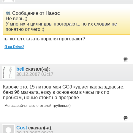
Сообщение от
Havoc
Не верь ;)
У многих и цилиндры прогорают... по их словам не
понятно от чего :)
ты хотел сказать поршня прогорают?
Я на Drive2
bell
сказал(-а):
30.12.2007
03:17
Кароче это, 15 литров моя GG9 кушает как за здрасьте,
бенз 96 магната, езжу в основном в часы пик по
пробкам, ночью стоит на прогреве
Мегасарайчег с во-о-отакой трубенью )
Cost
сказал(-а):