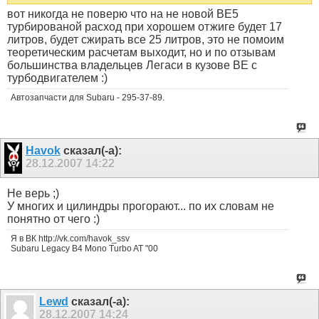
вот никогда не поверю что на не новой BE5
турбированой расход при хорошем отжиге будет 17
литров, будет сжирать все 25 литров, это не помоим
теоретическим расчетам выходит, но и по отзывам
большинства владельцев Легаси в кузове BE c
турбодвигателем :)
Автозапчасти для Subaru - 295-37-89.
Havok
сказал(-а):
28.12.2007
14:22
Не верь ;)
У многих и цилиндры прогорают... по их словам не
понятно от чего :)
Я в ВК http://vk.com/havok_ssv
Subaru Legacy B4 Mono Turbo AT "00
Lewd
сказал(-а):
28.12.2007
14:24