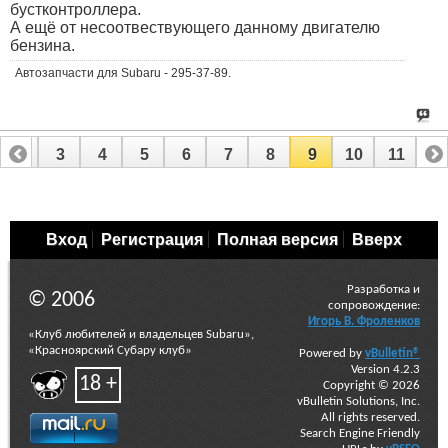
бустконтроллера.
А ещё от несоотвествующего данному двигателю
бензина.
Автозапчасти для Subaru - 295-37-89.
2
3
4
5
6
7
8
9
10
11
Вход
Регистрация
Полная версия
Вверх
Разработка и
© 2006
сопровождение:
Игорь В. Фроленков
«Клуб любителей и владельцев Subaru»,
«Красноярский Субару клуб»
Powered by
vBulletin®
Version 4.2.3
18 +
Copyright © 2026
vBulletin Solutions, Inc.
All rights reserved.
Search Engine Friendly