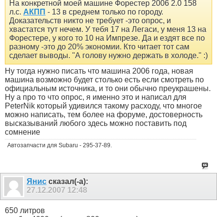
На конкретной моей машине Форестер 2006 2.0 158
л.с.
АКПП
- 13 в среднем только по городу.
Доказательств никто не требует -это опрос, и
хвастатся тут нечем. У тебя 17 на Легаси, у меня 13 на
Форестере, у кого то 10 на Импрезе. Да и ездят все по
разному -это до 20% экономии. Кто читает тот сам
сделает выводы. "А голову нужно держать в холоде." :)
Ну тогда нужно писать что машина 2006 года, новая
машина возможно будет столько есть если смотреть по
официальным источника, и то они обычно преукрашены.
Ну а про то что опрос, я именно это и написал для
PeterNik который удивился такому расходу, что многое
можно написать, тем более на форуме, достоверность
высказываний любого здесь можно поставить под
сомнение
Автозапчасти для Subaru - 295-37-89.
Янис
сказал(-а):
27.12.2007
12:48
650 литров