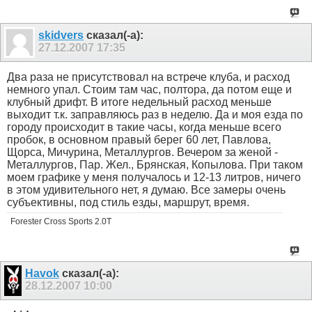
skidvers
сказал(-а):
27.12.2007
17:35
Два раза не присутствовал на встрече клуба, и расход
немного упал. Стоим там час, полтора, да потом еще и
клубный дрифт. В итоге недельный расход меньше
выходит т.к. заправляюсь раз в неделю. Да и моя езда по
городу происходит в такие часы, когда меньше всего
пробок, в основном правый берег 60 лет, Павлова,
Щорса, Мичурина, Металлургов. Вечером за женой -
Металлургов, Пар. Жел., Брянская, Копылова. При таком
моем графике у меня получалось и 12-13 литров, ничего
в этом удивительного нет, я думаю. Все замеры очень
субъективны, под стиль езды, маршрут, время.
Forester Cross Sports 2.0T
Havok
сказал(-а):
28.12.2007
10:00