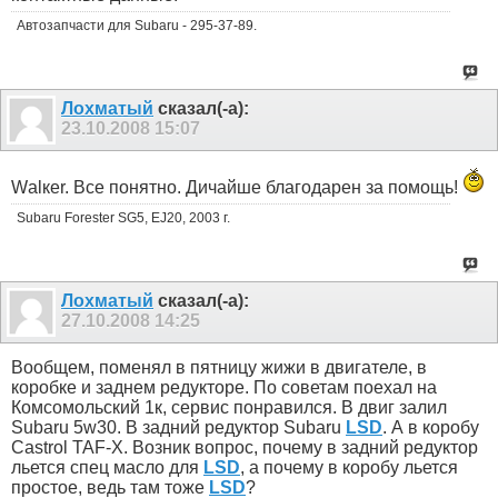
Автозапчасти для Subaru - 295-37-89.
Лохматый
сказал(-а):
23.10.2008
15:07
Wаlкеr. Все понятно. Дичайше благодарен за помощь!
Subaru Forester SG5, EJ20, 2003 г.
Лохматый
сказал(-а):
27.10.2008
14:25
Вообщем, поменял в пятницу жижи в двигателе, в
коробке и заднем редукторе. По советам поехал на
Комсомольский 1к, сервис понравился. В двиг залил
Subаru 5w30. В задний редуктор Subаru
LSD
. А в коробу
Cаstrol ТАF-Х. Возник вопрос, почему в задний редуктор
льется спец масло для
LSD
, а почему в коробу льется
простое, ведь там тоже
LSD
?