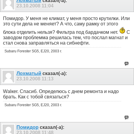
Лохматый
сказал(-а):
23.10.2008
11:04
Помидор. У меня не климат, у меня просто крутилки. Или
это сути дела не меняет? А что, саму рамку от этого
блока отделить нельзя? Фильтра под бардачком нет.
С
заводом проблемма решилась тем, что послал магнат и
стал снова заправляться на сибнефти.
Subaru Forester SG5, EJ20, 2003 г.
Лохматый
сказал(-а):
23.10.2008
11:13
Wаlкеr. Спасиб. Определюсь с днем ремонта и надо
брать. Как с тобой связаться?
Subaru Forester SG5, EJ20, 2003 г.
Помидор
сказал(-а):
23.10.2008
11:48