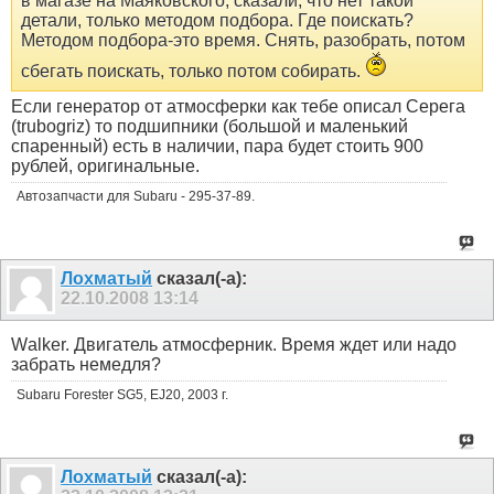
в магазе на Маяковского, сказали, что нет такой
детали, только методом подбора. Где поискать?
Методом подбора-это время. Снять, разобрать, потом
сбегать поискать, только потом собирать.
Если генератор от атмосферки как тебе описал Серега
(trubogriz) то подшипники (большой и маленький
спаренный) есть в наличии, пара будет стоить 900
рублей, оригинальные.
Автозапчасти для Subaru - 295-37-89.
Лохматый
сказал(-а):
22.10.2008
13:14
Wаlkеr. Двигатель атмосферник. Время ждет или надо
забрать немедля?
Subaru Forester SG5, EJ20, 2003 г.
Лохматый
сказал(-а):