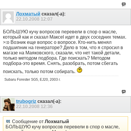
Лохматый
сказал(-а):
22.10.2008
12:07
БОЛЬШУЮ кучу вопросов перевели в спор о масле,
который как и сказал Максеl идет в двух соседних темах.
>:o Возник еще вопрос о вопросе. Кто-нить менял
подшипник на генераторе? Дело в том, что я спросил в
магазе на Маяковского, сказали, что нет такой детали,
только методом подбора. Где поискать? Методом
подбора-это время. Снять, разобрать, потом сбегать
поискать, только потом собирать.
Subaru Forester SG5, EJ20, 2003 г.
trubogriz
сказал(-а):
22.10.2008
12:36
Сообщение от
Лохматый
БОЛЬШУЮ кучу вопросов перевели в спор о масле,