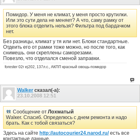
Помидор. У меня не климат, у меня просто крутилки.
Или это сути дела не меняет? А что, саму рамку от
этого блока отделить нельзя? Фильтра под бардачком
нет.
Без разницы, климат у тя или нет. Блоки стандартные.
Отдеить его от рамки тоже можно, но после того, как
снимешь. они скреплены саморезами.
Повезло, что отделался сменой заправки.
forester 02г ej202, 137л.с., АКПП красный овощь-помидор
Walker
сказал(-а):
23.10.2008
12:51
Сообщение от
Лохматый
Wаlкеr. Спасиб. Определюсь с днем ремонта и надо
брать. Как с тобой связаться?
Здесь на сайте
http://autocourier24.narod.ru/
есть все
контактные данные.