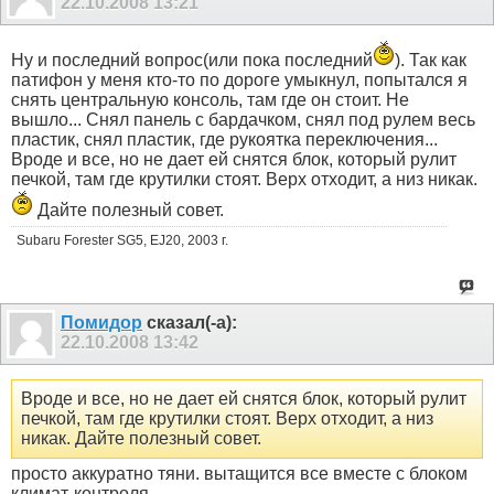
22.10.2008
13:21
Ну и последний вопрос(или пока последний
). Так как
патифон у меня кто-то по дороге умыкнул, попытался я
снять центральную консоль, там где он стоит. Не
вышло... Снял панель с бардачком, снял под рулем весь
пластик, снял пластик, где рукоятка переключения...
Вроде и все, но не дает ей снятся блок, который рулит
печкой, там где крутилки стоят. Верх отходит, а низ никак.
Дайте полезный совет.
Subaru Forester SG5, EJ20, 2003 г.
Помидор
сказал(-а):
22.10.2008
13:42
Вроде и все, но не дает ей снятся блок, который рулит
печкой, там где крутилки стоят. Верх отходит, а низ
никак. Дайте полезный совет.
просто аккуратно тяни. вытащится все вместе с блоком
климат-контроля.