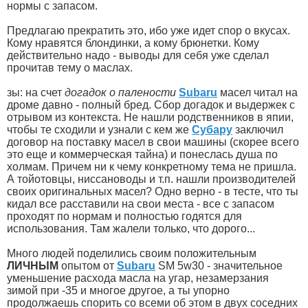
нормы с запасом.
Предлагаю прекратить это, ибо уже идет спор о вкусах.
Кому нравятся блондинки, а кому брюнетки. Кому
действительно надо - выводы для себя уже сделал
прочитав тему о маслах.
зы: на счет
догадок о палености
Subaru
масел читал на
дроме давно - полный бред. Сбор догадок и выдержек с
отрывом из контекста. Не нашли родственников в япии,
чтобы те сходили и узнали с кем же
Субару
заключил
договор на поставку масел в свои машины (скорее всего
это еще и коммерческая тайна) и понеслась душа по
холмам. Причем ни к чему конкретному тема не пришла.
А тойотовцы, ниссановоды и т.п. нашли производителей
своих оригинальных масел? Одно верно - в тесте, что ты
кидал все расставили на свои места - все с запасом
проходят по нормам и полностью годятся для
использования. Там жалели только, что дорого...
Много людей поделились своим положительным
ЛИЧНЫМ
опытом от
Subaru
SM 5w30 - значительное
уменьшение расхода масла на угар, незамерзания
зимой при -35 и многое другое, а ты упорно
продолжаешь спорить со всеми об этом в двух соседних