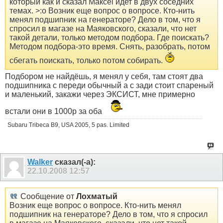
который как и сказал Максеl идет в двух соседних
темах. >:o Возник еще вопрос о вопросе. Кто-нить
менял подшипник на генераторе? Дело в том, что я
спросил в магазе на Маяковского, сказали, что нет
такой детали, только методом подбора. Где поискать?
Методом подбора-это время. Снять, разобрать, потом
сбегать поискать, только потом собирать.
Подбором не найдёшь, я менял у себя, там стоят два
подшипника с переди обычный а с зади стоит спареный
и маленький, закажи через ЭКСИСТ, мне примерно
встали они в 1000р за оба
Subaru Tribeca B9, USA 2005, 5 pas. Limited
Walker
сказал(-а):
22.10.2008
12:57
Сообщение от
Лохматый
Возник еще вопрос о вопросе. Кто-нить менял
подшипник на генераторе? Дело в том, что я спросил