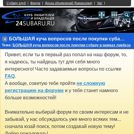
Single Sign On provided by
vBSSO
1
2
3
4
5
6
7
8
9
10
11
12
13
14
15
16
17
18
19
20
21
22
23
24
25
26
27
28
29
30
31
32
33
34
35
36
37
38
39
40
41
42
43
БОЛЬШАЯ куча вопросов после покупки субару в рамках ликбеза
Тема:
БОЛЬШАЯ куча вопросов после покупки субару в рамках ликбеза
Привет, если ты в первый раз попал на наш форум, то,
я надеюсь, ты найдешь тут для себя много
интересного! Часто задаваемые вопросы по ссылке
FAQ
.
А вообще, советую тебе пройти
не сложную
регистрацию на форуме
и у тебя станет намного
больше возможностей!
Внимательно выбирай форум по своим интересам и не
забывай, у нас обсуждалось уже много всяких тем...
сначала юзай поиск, потом создавай новую тему!
Добро пожаловать!