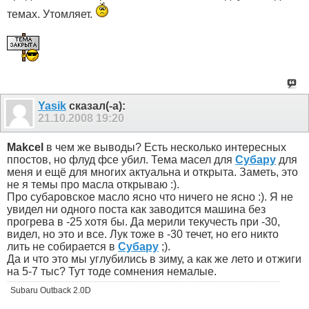
темах. Утомляет.
Yasik
сказал(-а):
21.10.2008
19:20
Makcel
в чем же выводы? Есть несколько интересных
ппостов, но флуд фсе убил. Тема масел для
Субару
для
меня и ещё для многих актуальна и открыта. Заметь, это
не я темы про масла открываю :).
Про субаровское масло ясно что ничего не ясно :). Я не
увидел ни одного поста как заводится машина без
прогрева в -25 хотя бы. Да мерили текучесть при -30,
видел, но это и все. Лук тоже в -30 течет, но его никто
лить не собирается в
Субару
;).
Да и что это мы углубились в зиму, а как же лето и отжиги
на 5-7 тыс? Тут тоде сомнения немалые.
Subaru Outback 2.0D