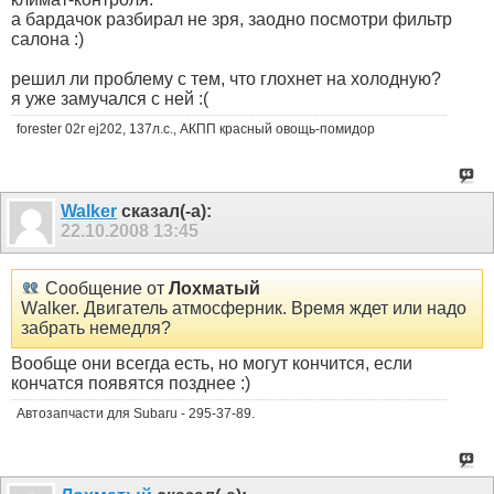
а бардачок разбирал не зря, заодно посмотри фильтр
салона :)
решил ли проблему с тем, что глохнет на холодную?
я уже замучался с ней :(
forester 02г ej202, 137л.с., АКПП красный овощь-помидор
Walker
сказал(-а):
22.10.2008
13:45
Сообщение от
Лохматый
Wаlkеr. Двигатель атмосферник. Время ждет или надо
забрать немедля?
Вообще они всегда есть, но могут кончится, если
кончатся появятся позднее :)
Автозапчасти для Subaru - 295-37-89.