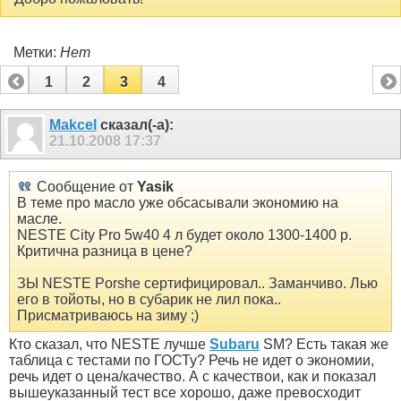
Метки:
Нет
1
2
3
4
Makcel
сказал(-а):
21.10.2008
17:37
Сообщение от
Yasik
В теме про масло уже обсасывали экономию на
масле.
NESTE City Pro 5w40 4 л будет около 1300-1400 р.
Критична разница в цене?
ЗЫ NESTE Porshe сертифицировал.. Заманчиво. Лью
его в тойоты, но в субарик не лил пока..
Присматриваюсь на зиму ;)
Кто сказал, что NESTE лучше
Subaru
SM? Есть такая же
таблица с тестами по ГОСТу? Речь не идет о экономии,
речь идет о цена/качество. А с качествои, как и показал
вышеуказанный тест все хорошо, даже превосходит