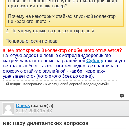
Проясните вопрос что внутри автомата происходит
при нажатии кнопки повер?
Почему на некоторых стайках впускной коллектор
не красного цвета ?
2. По моему только на спеках он красный
Поправьте, если неправ
а чем этот красный коллектор от обычного отличается?
н
а ютубе адрес не помню смотрел видеоролик где
макрей давал интервью на раллийной
Субару
там впуск
не красный был. Также смотрел видео где сравнивают
стоковую стайку с раллийной - как бог черепаху
уделывает сток (чото около 3сек до сотни).
Эй ямщик - поворачивай к чёрту, новой дорогой поедем домой!!!
Chess
сказал(-а):
31.07.2008
15:48
Re: Пару дилетантских вопросов