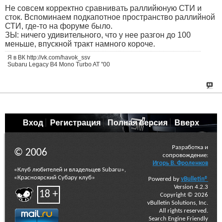
Не совсем корректно сравнивать раллийюную СТИ и
сток. Вспоминаем подкапотное пространство раллийной
СТИ, где-то на форуме было.
ЗЫ: ничего удивительного, что у нее разгон до 100
меньше, впускной тракт намного короче.
Я в ВК http://vk.com/havok_ssv
Subaru Legacy B4 Mono Turbo AT "00
Вход
Регистрация
Полная версия
Вверх
Разработка и
© 2006
сопровождение:
Игорь В. Фроленков
«Клуб любителей и владельцев Subaru»,
«Красноярский Субару клуб»
Powered by
vBulletin®
Version 4.2.3
18 +
Copyright © 2026
vBulletin Solutions, Inc.
All rights reserved.
Search Engine Friendly