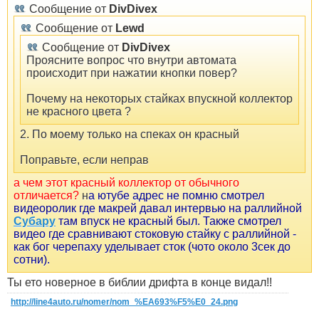
Сообщение от
DivDivex
Сообщение от
Lewd
Сообщение от
DivDivex
Проясните вопрос что внутри автомата
происходит при нажатии кнопки повер?
Почему на некоторых стайках впускной коллектор
не красного цвета ?
2. По моему только на спеках он красный
Поправьте, если неправ
а чем этот красный коллектор от обычного
отличается?
н
а ютубе адрес не помню смотрел
видеоролик где макрей давал интервью на раллийной
Субару
там впуск не красный был. Также смотрел
видео где сравнивают стоковую стайку с раллийной -
как бог черепаху уделывает сток (чото около 3сек до
сотни).
Ты ето новерное в библии дрифта в конце видал!!
http://line4auto.ru/nomer/nom_%EA693%F5%E0_24.png