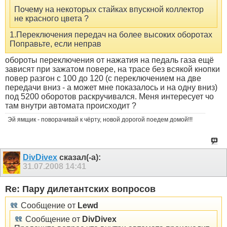
Почему на некоторых стайках впускной коллектор
не красного цвета ?
1.Переключения передач на более высоких оборотах
Поправьте, если неправ
обороты переключения от нажатия на педаль газа ещё
зависят при зажатом повере, на трасе без всякой кнопки
повер разгон с 100 до 120 (с переключением на две
передачи вниз - а может мне показалось и на одну вниз)
под 5200 оборотов раскручивался. Меня интересует чо
там внутри автомата происходит ?
Эй ямщик - поворачивай к чёрту, новой дорогой поедем домой!!!
DivDivex
сказал(-а):
31.07.2008
14:41
Re: Пару дилетантских вопросов
Сообщение от
Lewd
Сообщение от
DivDivex