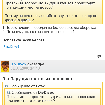
Проясните вопрос что внутри автомата происходит
при нажатии кнопки повер?
Почему на некоторых стайках впускной коллектор не
красного цвета ?
1.Переключения передач на более высоких оборотах
2. По моему только на спеках он красный
Поправьте, если неправ
Я на Drive2
DivDivex
сказал(-а):
31.07.2008
14:40
Re: Пару дилетантских вопросов
Сообщение от
Lewd
Сообщение от
DivDivex
Проясните вопрос что внутри автомата происходит
при нажатии кнопки повер?