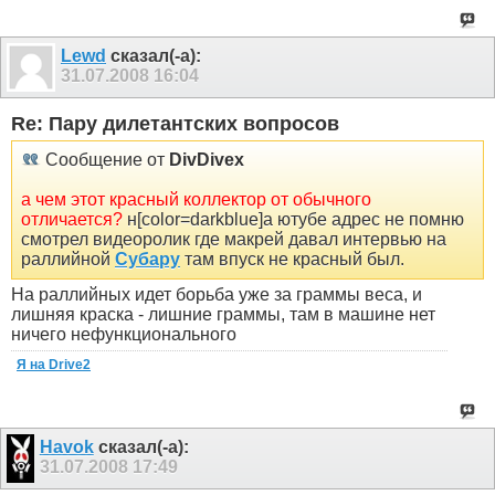
Lewd
сказал(-а):
31.07.2008
16:04
Re: Пару дилетантских вопросов
Сообщение от
DivDivex
а чем этот красный коллектор от обычного
отличается?
н[color=darkblue]а ютубе адрес не помню
смотрел видеоролик где макрей давал интервью на
раллийной
Субару
там впуск не красный был.
На раллийных идет борьба уже за граммы веса, и
лишняя краска - лишние граммы, там в машине нет
ничего нефункционального
Я на Drive2
Havok
сказал(-а):
31.07.2008
17:49