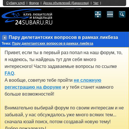
Single Sign On provided by
vBSSO
1
2
3
4
5
6
7
8
9
10
11
12
13
14
15
16
17
18
19
20
21
22
23
24
25
26
27
28
29
30
31
32
33
34
35
36
37
38
39
40
41
42
43
Пару дилетантских вопросов в рамках ликбеза
Тема:
Пару дилетантских вопросов в рамках ликбеза
Привет, если ты в первый раз попал на наш форум, то,
я надеюсь, ты найдешь тут для себя много
интересного! Часто задаваемые вопросы по ссылке
FAQ
.
А вообще, советую тебе пройти
не сложную
регистрацию на форуме
и у тебя станет намного
больше возможностей!
Внимательно выбирай форум по своим интересам и не
забывай, у нас обсуждалось уже много всяких тем...
сначала юзай поиск, потом создавай новую тему!
Добро пожаловать!