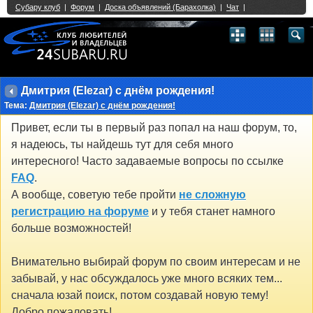
Single Sign On provided by
vBSSO
1
2
3
4
5
6
7
8
9
10
11
12
13
14
15
16
17
18
19
20
21
22
23
24
25
26
27
28
29
30
31
32
33
34
35
36
37
38
39
40
41
42
43
Дмитрия (Elezar) с днём рождения!
Тема:
Дмитрия (Elezar) с днём рождения!
Привет, если ты в первый раз попал на наш форум, то,
я надеюсь, ты найдешь тут для себя много
интересного! Часто задаваемые вопросы по ссылке
FAQ
.
А вообще, советую тебе пройти
не сложную
регистрацию на форуме
и у тебя станет намного
больше возможностей!
Внимательно выбирай форум по своим интересам и не
забывай, у нас обсуждалось уже много всяких тем...
сначала юзай поиск, потом создавай новую тему!
Добро пожаловать!