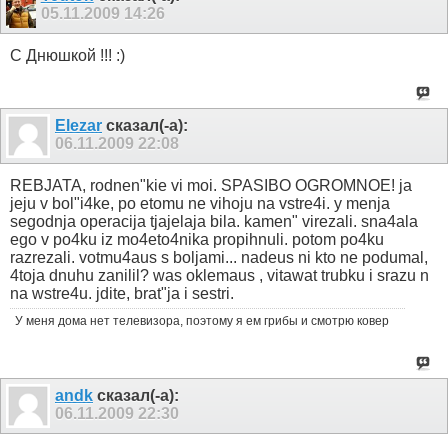
05.11.2009
14:26
C Днюшкой !!! :)
Elezar
сказал(-а):
06.11.2009
22:08
REBJATA, rodnen"kie vi moi. SPASIBO OGROMNOE! ja
jeju v bol"i4ke, po etomu ne vihoju na vstre4i. y menja
segodnja operacija tjajelaja bila. kamen" virezali. sna4ala
ego v po4ku iz mo4eto4nika propihnuli. potom po4ku
razrezali. votmu4aus s boljami... nadeus ni kto ne podumal,
4toja dnuhu zanilil? was oklemaus , vitawat trubku i srazu n
na wstre4u. jdite, brat"ja i sestri.
У меня дома нет телевизора, поэтому я ем грибы и смотрю ковер
andk
сказал(-а):
06.11.2009
22:30