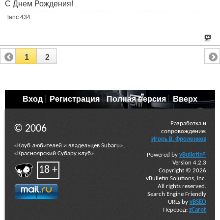
С Днем Рождения!
lanc 434
1
2
Вход
Регистрация
Полная версия
Вверх
Разработка и
© 2006
сопровождение:
Игорь В. Фроленков
«Клуб любителей и владельцев Subaru»,
«Красноярский Субару клуб»
Powered by
vBulletin®
Version 4.2.3
18 +
Copyright © 2026
vBulletin Solutions, Inc.
All rights reserved.
Search Engine Friendly
URLs by
vBSEO
Перевод:
zCarot