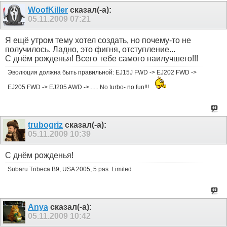
WoofKiller
сказал(-а):
05.11.2009
07:21
Я ещё утром тему хотел создать, но почему-то не
получилось. Ладно, это фигня, отступление...
С днём рожденья! Всего тебе самого наилучшего!!!
Эволюция должна быть правильной: EJ15J FWD -> EJ202 FWD ->
EJ205 FWD -> EJ205 AWD ->...... No turbo- no fun!!!
trubogriz
сказал(-а):
05.11.2009
10:39
С днём рожденья!
Subaru Tribeca B9, USA 2005, 5 pas. Limited
Anya
сказал(-а):
05.11.2009
10:42