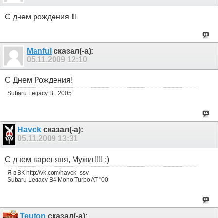
С днем рождения !!!
Manful
сказал(-а):
05.11.2009
12:10
С Днем Рождения!
Subaru Legacy BL 2005
Havok
сказал(-а):
05.11.2009
13:31
С днем вареняяя, Мужиг!!!! :)
Я в ВК http://vk.com/havok_ssv
Subaru Legacy B4 Mono Turbo AT "00
Teuton
сказал(-а):