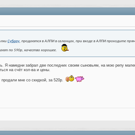
олки
Субару
, продаются в АЛПИ в саланцах, при входе в АЛПИ проходите пря
ают по 590р, качество хорошее.
ь. Я намедни забрал две последних своим сыновьям, на мою репу мале
ься на счёт кол-ва и цены.
у продали мне со скидкой, за 520р.