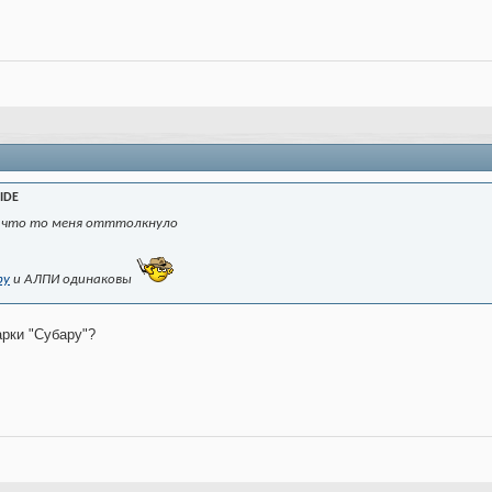
SIDE
и что то меня отттолкнуло
ру
и АЛПИ одинаковы
арки "Субару"?