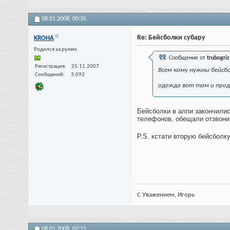
08.01.2008,
00:35
Re: Бейсболки субару
KROHA
Родился за рулем
Сообщение от
trubogriz
Регистрация
25.11.2007
Всем кому нужны бейсб
Сообщений
3,092
одежда вот там и прод
Бейсболки в алпи закончилис
телефонов, обещали отзвонит
P.S. кстати вторую бейсболк
С Уважением, Игорь
08.01.2008,
02:15