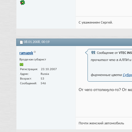
С уважением Сергей.
08.01.2008,
00:19
ramazek
Сообщение от
VTEC IN
Вроде как субарист
прочитал что в АЛПИ 
Регистрация
23.10.2007
Адрес
Russia
фирменные цвета
Суба
Возраст
53
Сообщений
546
От чего оттолкнуло-то? От м
Почти женский автомобиль