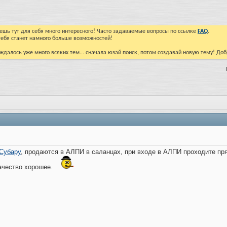
йдешь тут для себя много интересного! Часто задаваемые вопросы по ссылке
FAQ
.
тебя станет намного больше возможностей!
ждалось уже много всяких тем... сначала юзай поиск, потом создавай новую тему! До
Субару
, продаются в АЛПИ в саланцах, при входе в АЛПИ проходите пря
качество хорошее.