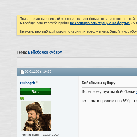
Привет, если ты в первый раз попал на наш форум, то, я надеюсь, ты на
А вообще, советую тебе пройти
не сложную регистрацию на форуме
и у 
Внимательно выбирай форум по своим интересам и не забывай, у нас обсу
Тема:
Бейсболки субару
02.01.2008,
19:30
Бейсболки субару
trubogriz
Всем кому нужны бейсболки
вот там и продают по 590р, 
Регистрация
22.10.2007