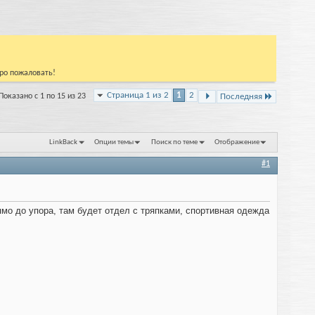
бро пожаловать!
Страница 1 из 2
1
2
Показано с 1 по 15 из 23
Последняя
LinkBack
Опции темы
Поиск по теме
Отображение
#1
мо до упора, там будет отдел с тряпками, спортивная одежда