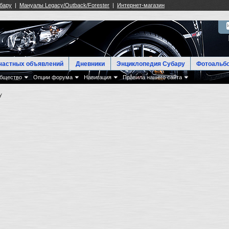
частных объявлений
Дневники
Энциклопедия Субару
Фотоальб
бщество
Опции форума
Навигация
Правила нашего сайта
у