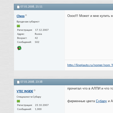
07.01.2008,
21:11
Оооо!!! Может и мне купить к
Chess
Вроде как субарист
Регистрация
17.12.2007
Адрес
Russia
Возраст
42
Сообщений
502
http://line4auto.ru/nomer/no
07.01.2008,
23:38
прочитал что в АЛПИ и что т
VTEC INSIDE
Специалист в Субару
фирменные цвета
Субару
и А
Регистрация
23.10.2007
Сообщений
1,000