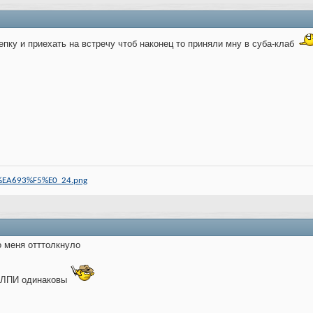
епку и приехать на встречу чтоб наконец то приняли мну в суба-клаб
m_%EA693%F5%E0_24.png
о меня отттолкнуло
ЛПИ одинаковы