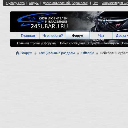
Главная
Что нового?
Форум
Чат
Доска 
Главная страница форума
Новые сообщения
Справка
Календарь
Соо
Форум
Специальные разделы
Offtopic
Бейсболки субар