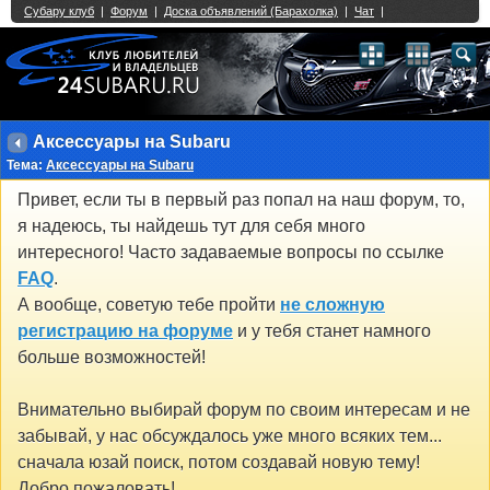
Single Sign On provided by
vBSSO
1
2
3
4
5
6
7
8
9
10
11
12
13
14
15
16
17
18
19
20
21
22
23
24
25
26
27
28
29
30
31
32
33
34
35
36
37
38
39
40
41
42
43
Аксессуары на Subaru
Тема:
Аксессуары на Subaru
Привет, если ты в первый раз попал на наш форум, то,
я надеюсь, ты найдешь тут для себя много
интересного! Часто задаваемые вопросы по ссылке
FAQ
.
А вообще, советую тебе пройти
не сложную
регистрацию на форуме
и у тебя станет намного
больше возможностей!
Внимательно выбирай форум по своим интересам и не
забывай, у нас обсуждалось уже много всяких тем...
сначала юзай поиск, потом создавай новую тему!
Добро пожаловать!