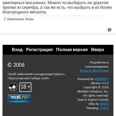
ювелирных магазинах. Можно по-выбирать не дорогие
брелки из серебра, а так же есть, что выбрать и из более
благородного металла.
С Уважением, Игорь
Вход
Регистрация
Полная версия
Вверх
Разработка и
© 2006
сопровождение:
Игорь В. Фроленков
«Клуб любителей и владельцев Subaru»,
«Красноярский Субару клуб»
Powered by
vBulletin®
Version 4.2.3
18 +
Copyright © 2026
vBulletin Solutions, Inc.
All rights reserved.
Search Engine Friendly
URLs by
vBSEO
Перевод:
zCarot