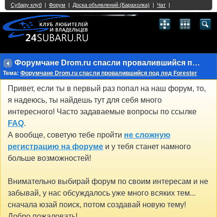
Single Sign On provided by
vBSSO
1
2
3
4
5
6
7
8
9
10
11
12
13
14
15
16
17
18
19
20
21
22
23
24
25
26
27
28
29
30
31
32
33
34
35
36
37
38
39
40
41
42
43
Форумчане Drom.ru спасли провалившийся под лед Forester
Тема:
Форумчане Drom.ru спасли провалившийся под лед Forester
Привет, если ты в первый раз попал на наш форум, то,
я надеюсь, ты найдешь тут для себя много
интересного! Часто задаваемые вопросы по ссылке
FAQ
.
А вообще, советую тебе пройти
не сложную
регистрацию на форуме
и у тебя станет намного
больше возможностей!
Внимательно выбирай форум по своим интересам и не
забывай, у нас обсуждалось уже много всяких тем...
сначала юзай поиск, потом создавай новую тему!
Добро пожаловать!