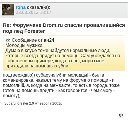
roha
сказал(-а):
23.03.2012
18:17
Re: Форумчане Drom.ru спасли провалившийся
под лед Forester
Сообщение от
ан24
Молодцы мужики.
Думаю в клубе тоже найдутся нормальные люди,
которые всегда придут на помощь. Сам убеждался на
собственном примере, когда в снег, мороз мне
приходили на помощь клубни.
подтверждаю)) субару-клубни молодцы! - был в
командировке, наваял тему на форуме о помощи - и
помогли!!!, я, когда на межвахте, то есть в городе, тоже
готов на помощь придти - как говорится - чем смогу -
помогу))
Subaru forester 2.0 мт европа 2001г.