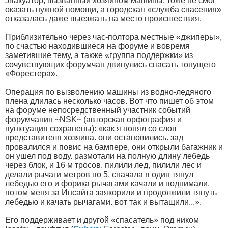
эвакуатор, вызванный хозяином машины, тоже не смог
оказать нужной помощи, а городская «служба спасения»
отказалась даже выезжать на место происшествия.
Приблизительно через час-полтора местные «джиперы»,
по счастью находившиеся на форуме и вовремя
заметившие тему, а также «группа поддержки» из
сочувствующих форумчан двинулись спасать тонущего
«Форестера».
Операция по вызволению машины из водно-ледяного
плена длилась несколько часов. Вот что пишет об этом
на форуме непосредственный участник событий
форумчанин ~NSK~ (авторская орфография и
пунктуация сохранены): «как я понял со слов
представителя хозяина. они остановились. зад
провалился и повис на бампере, они открыли багажник и
он ушел под воду. размотали на полную длину лебедь
через блок, и 16 м тросов. пилили лед, пилили лес и
делали рычаги метров по 5. сначала я один тянул
лебедью его и форика рычагами качали и поднимали.
потом меня за Инсайта заякорили и продолжили тянуть
лебедью и качать рычагами. вот так и вытащили...».
Его поддерживает и другой «спасатель» под ником