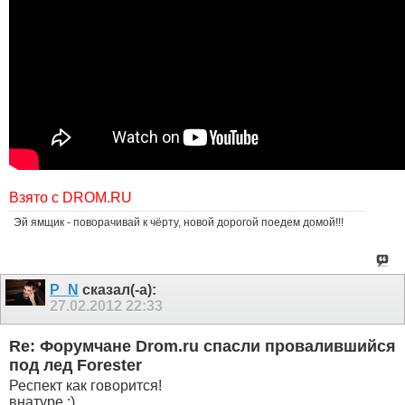
Взято с DROM.RU
Эй ямщик - поворачивай к чёрту, новой дорогой поедем домой!!!
P_N
сказал(-а):
27.02.2012
22:33
Re: Форумчане Drom.ru спасли провалившийся
под лед Forester
Респект как говорится!
внатуре :)