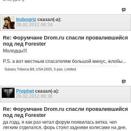
trubogriz
сказал(-а):
28.02.2012
08:34
Re: Форумчане Drom.ru спасли провалившийся
под лед Forester
Молодцы!!!
P.S. а вот местным спасателям большой минус, жлобы...
Subaru Tribeca B9, USA 2005, 5 pas. Limited
Prophet
сказал(-а):
28.02.2012
09:30
Re: Форумчане Drom.ru спасли провалившийся
под лед Forester
да пздц. я как раз читал форум появилась ветка. чел
легким отделался, форь стоял задними колесами на дне,