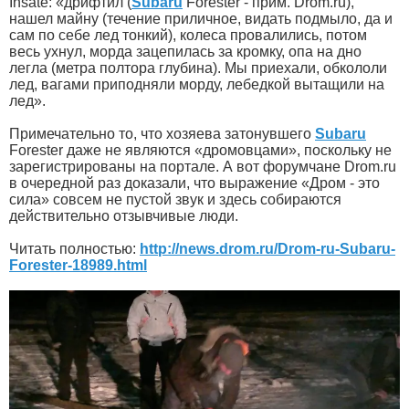
Insate: «дрифтил (
Subaru
Forester - прим. Drom.ru),
нашел майну (течение приличное, видать подмыло, да и
сам по себе лед тонкий), колеса провалились, потом
весь ухнул, морда зацепилась за кромку, опа на дно
легла (метра полтора глубина). Мы приехали, обкололи
лед, вагами приподняли морду, лебедкой вытащили на
лед».
Примечательно то, что хозяева затонувшего
Subaru
Forester даже не являются «дромовцами», поскольку не
зарегистрированы на портале. А вот форумчане Drom.ru
в очередной раз доказали, что выражение «Дром - это
сила» совсем не пустой звук и здесь собираются
действительно отзывчивые люди.
Читать полностью:
http://news.drom.ru/Drom-ru-Subaru-
Forester-18989.html