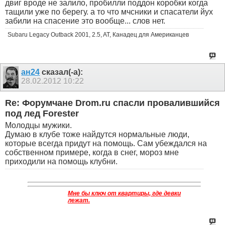
двиг вроде не залило, пробилли поддон коробки когда
тащили уже по берегу. а то что мчсники и спасатели йух
забили на спасение это вообще... слов нет.
Subaru Legacy Outback 2001, 2.5, AT, Канадец для Американцев
ан24
сказал(-а):
28.02.2012
10:22
Re: Форумчане Drom.ru спасли провалившийся
под лед Forester
Молодцы мужики.
Думаю в клубе тоже найдутся нормальные люди,
которые всегда придут на помощь. Сам убеждался на
собственном примере, когда в снег, мороз мне
приходили на помощь клубни.
Мне бы ключ от квартиры, где девки
лежат.